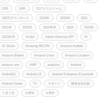
23卒
24卒
31アイスクリーム
100万ダウンロード
2019年
2020年
2021
2021年
2022年
2022年卒
2023
2023年
2023年卒
Actifio
Admin Directory API
AI
AI StLike
Amazing MEIJIN
Amazon Audible
Amazon Braket
Amazon Linux
Amazon Location
amazon one
AMP
analytics
Android
Android11
Android 12
Android Enterprise Essentials
Android Studio
TV
スポーツ
開発会社比較
７月７日
８周年
９周年