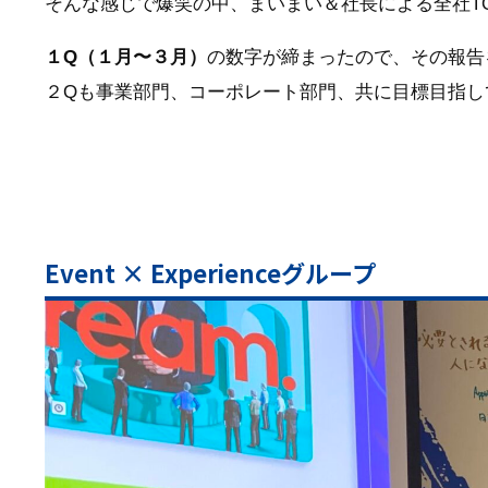
そんな感じで爆笑の中、まいまい＆社長による全社TO
１Q（１月〜３月）
の数字が締まったので、その報告
２Qも事業部門、コーポレート部門、共に目標目指し
Event × Experienceグループ