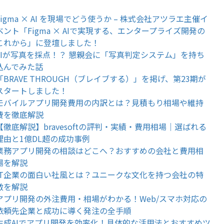
Figma × AI を現場でどう使うか – 株式会社アツラエ主催イ
ベント「Figma × AIで実現する、エンタープライズ開発の
これから」に登壇しました！
AIが写真を採点！？ 懇親会に「写真判定システム」を持ち
込んでみた話
「BRAVE THROUGH（ブレイブする）」を掲げ、第23期が
スタートしました！
モバイルアプリ開発費用の内訳とは？見積もり相場や維持
費を徹底解説
【徹底解説】bravesoftの評判・実績・費用相場｜選ばれる
理由と1億DL超の成功事例
業務アプリ開発の相談はどこへ？おすすめの会社と費用相
場を解説
IT企業の面白い社風とは？ユニークな文化を持つ会社の特
徴を解説
アプリ開発の外注費用・相場がわかる！Web/スマホ対応の
依頼先企業と成功に導く発注の全手順
生成AIでアプリ開発を効率化！具体的な活用法とおすすめツ