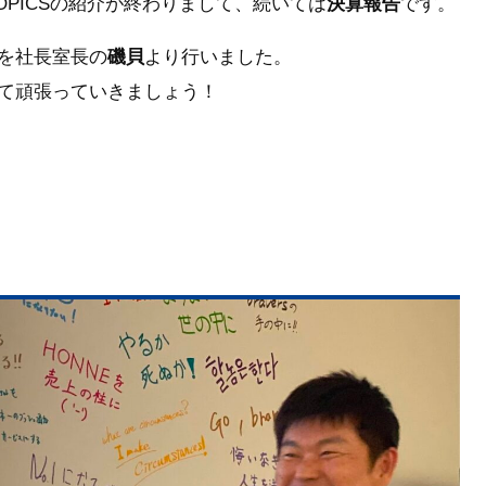
PICSの紹介が終わりまして、続いては
決算報告
です。
を社長室長の
磯貝
より行いました。
て頑張っていきましょう！