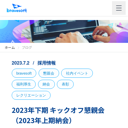
ホーム
ブログ
2023.7.2
採用情報
bravesoft
懇親会
社内イベント
福利厚生
納会
表彰
レクリエーション
2023年下期 キックオフ懇親会
（2023年上期納会）