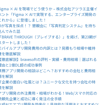
Figma × AI を現場でどう使うか – 株式会社アツラエ主催イ
ベント「Figma × AIで実現する、エンタープライズ開発の
これから」に登壇しました！
AIが写真を採点！？ 懇親会に「写真判定システム」を持ち
込んでみた話
「BRAVE THROUGH（ブレイブする）」を掲げ、第23期が
スタートしました！
モバイルアプリ開発費用の内訳とは？見積もり相場や維持
費を徹底解説
【徹底解説】bravesoftの評判・実績・費用相場｜選ばれる
理由と1億DL超の成功事例
業務アプリ開発の相談はどこへ？おすすめの会社と費用相
場を解説
IT企業の面白い社風とは？ユニークな文化を持つ会社の特
徴を解説
アプリ開発の外注費用・相場がわかる！Web/スマホ対応の
依頼先企業と成功に導く発注の全手順
生成AIでアプリ開発を効率化！具体的な活用法とおすすめツ