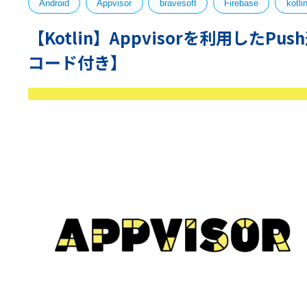
Android
Appvisor
bravesoft
Firebase
kotli
【Kotlin】Appvisorを利用した
コード付き】