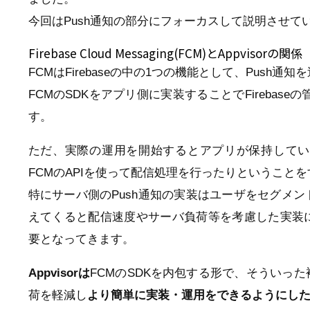
今回はPush通知の部分にフォーカスして説明させて
Firebase Cloud Messaging(FCM)とAppvisorの関係
FCMはFirebaseの中の1つの機能として、Pus
FCMのSDKをアプリ側に実装することでFirebas
す。
ただ、実際の運用を開始するとアプリが保持してい
FCMのAPIを使って配信処理を行ったりということ
特にサーバ側のPush通知の実装はユーザをセグメ
えてくると配信速度やサーバ負荷等を考慮した実装
要となってきます。
Appvisorは
FCMのSDKを内包する形で、そういっ
荷を軽減し
より簡単に実装・運用をできるようにし