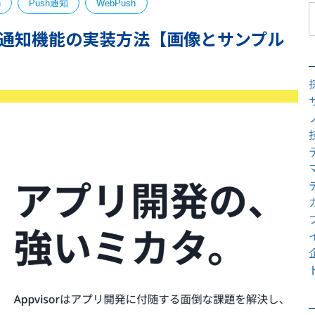
n
Push通知
WebPush
Push通知機能の実装方法【画像とサンプル