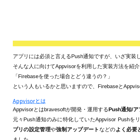
アプリには必須と言えるPush通知ですが、いざ実
そんな人に向けてAppvisorを利用した実装方法を紹
「Firebaseを使った場合とどう違うの？」
という人もいるかと思いますので、FirebaseとApp
Appvisorとは
Appvisorとはbravesoftが開発・運用する
Push通知
元々Push通知のみに特化していたAppvisor Pus
プリの設定管理
や
強制アップデート
などの
よく必要
ました。