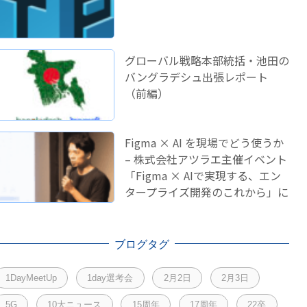
グローバル戦略本部統括・池田の
バングラデシュ出張レポート
（前編）
Figma × AI を現場でどう使うか
– 株式会社アツラエ主催イベント
「Figma × AIで実現する、エン
タープライズ開発のこれから」に
登壇しました！
ブログタグ
1DayMeetUp
1day選考会
2月2日
2月3日
5G
10大ニュース
15周年
17周年
22卒