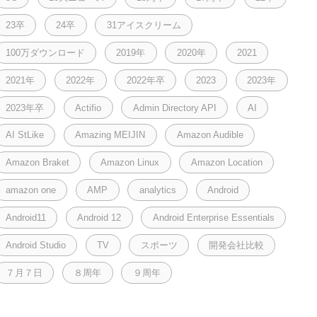
23卒
24卒
31アイスクリーム
100万ダウンロード
2019年
2020年
2021
2021年
2022年
2022年卒
2023
2023年
2023年卒
Actifio
Admin Directory API
AI
AI StLike
Amazing MEIJIN
Amazon Audible
Amazon Braket
Amazon Linux
Amazon Location
amazon one
AMP
analytics
Android
Android11
Android 12
Android Enterprise Essentials
Android Studio
TV
スポーツ
開発会社比較
７月７日
８周年
９周年