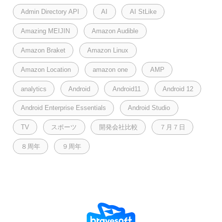
Admin Directory API
AI
AI StLike
Amazing MEIJIN
Amazon Audible
Amazon Braket
Amazon Linux
Amazon Location
amazon one
AMP
analytics
Android
Android11
Android 12
Android Enterprise Essentials
Android Studio
TV
スポーツ
開発会社比較
７月７日
８周年
９周年