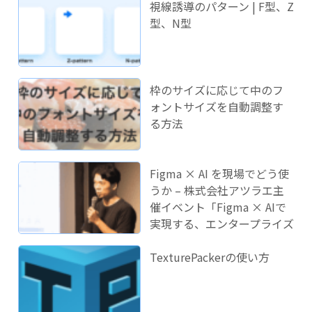
視線誘導のパターン | F型、Z
型、N型
枠のサイズに応じて中のフ
ォントサイズを自動調整す
る方法
Figma × AI を現場でどう使
うか – 株式会社アツラエ主
催イベント「Figma × AIで
実現する、エンタープライズ
開発のこれから」に登壇し
ました！
TexturePackerの使い方