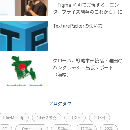
「Figma × AIで実現する、エン
タープライズ開発のこれから」に
登壇しました！
TexturePackerの使い方
グローバル戦略本部統括・池田の
バングラデシュ出張レポート
（前編）
ブログタグ
1DayMeetUp
1day選考会
2月2日
2月3日
5G
10大ニュース
15周年
17周年
22卒