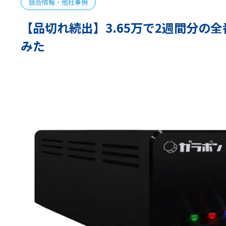
競合情報・他社事例
【品切れ続出】3.65万で2週間分の
みた