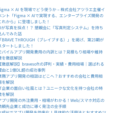
Figma × AI を現場でどう使うか – 株式会社アツラエ主催イ
ベント「Figma × AIで実現する、エンタープライズ開発の
これから」に登壇しました！
AIが写真を採点！？ 懇親会に「写真判定システム」を持ち
込んでみた話
「BRAVE THROUGH（ブレイブする）」を掲げ、第23期が
スタートしました！
モバイルアプリ開発費用の内訳とは？見積もり相場や維持
費を徹底解説
【徹底解説】bravesoftの評判・実績・費用相場｜選ばれる
理由と1億DL超の成功事例
業務アプリ開発の相談はどこへ？おすすめの会社と費用相
場を解説
IT企業の面白い社風とは？ユニークな文化を持つ会社の特
徴を解説
アプリ開発の外注費用・相場がわかる！Web/スマホ対応の
依頼先企業と成功に導く発注の全手順
生成AIでアプリ開発を効率化！具体的な活用法とおすすめツ