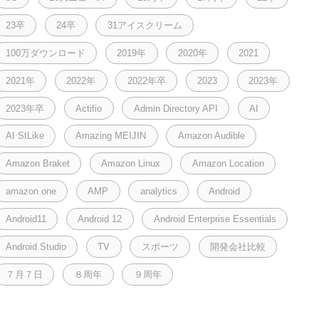
23卒
24卒
31アイスクリーム
100万ダウンロード
2019年
2020年
2021
2021年
2022年
2022年卒
2023
2023年
2023年卒
Actifio
Admin Directory API
AI
AI StLike
Amazing MEIJIN
Amazon Audible
Amazon Braket
Amazon Linux
Amazon Location
amazon one
AMP
analytics
Android
Android11
Android 12
Android Enterprise Essentials
Android Studio
TV
スポーツ
開発会社比較
７月７日
８周年
９周年