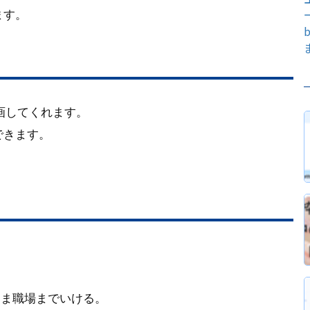
ます。
。
画してくれます。
できます。
。
まま職場までいける。