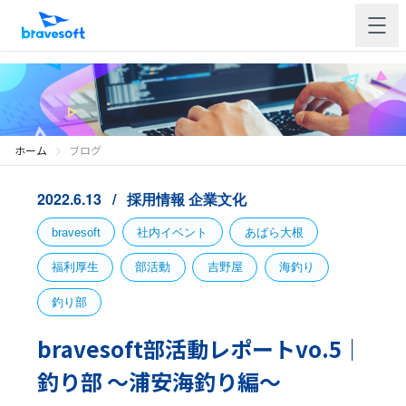
ホーム
ブログ
2022.6.13
採用情報
企業文化
bravesoft
社内イベント
あばら大根
福利厚生
部活動
吉野屋
海釣り
釣り部
bravesoft部活動レポートvo.5｜
釣り部 〜浦安海釣り編〜