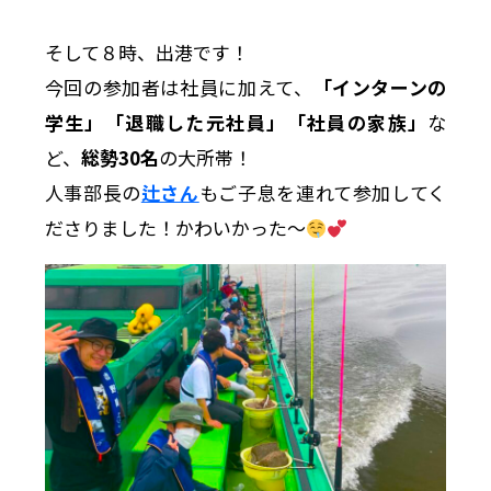
そして８時、出港です！
今回の参加者は社員に加えて、
「インターンの
学生」「退職した元社員」「社員の家族」
な
ど、
総勢30名
の大所帯！
人事部長の
辻さん
もご子息を連れて参加してく
ださりました！かわいかった〜