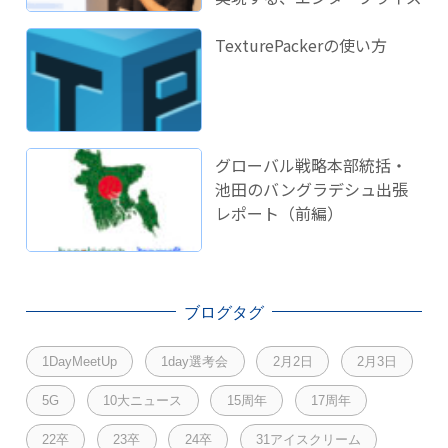
開発のこれから」に登壇し
ました！
TexturePackerの使い方
グローバル戦略本部統括・
池田のバングラデシュ出張
レポート（前編）
ブログタグ
1DayMeetUp
1day選考会
2月2日
2月3日
5G
10大ニュース
15周年
17周年
22卒
23卒
24卒
31アイスクリーム