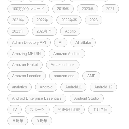
100万ダウンロード
2019年
2020年
2021
2021年
2022年
2022年卒
2023
2023年
2023年卒
Actifio
Admin Directory API
AI
AI StLike
Amazing MEIJIN
Amazon Audible
Amazon Braket
Amazon Linux
Amazon Location
amazon one
AMP
analytics
Android
Android11
Android 12
Android Enterprise Essentials
Android Studio
TV
スポーツ
開発会社比較
７月７日
８周年
９周年