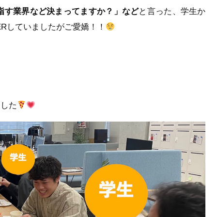
次目指す業界など決まってますか？」など
と言った、学生か
ERしていましたがご愛嬌！！
ました