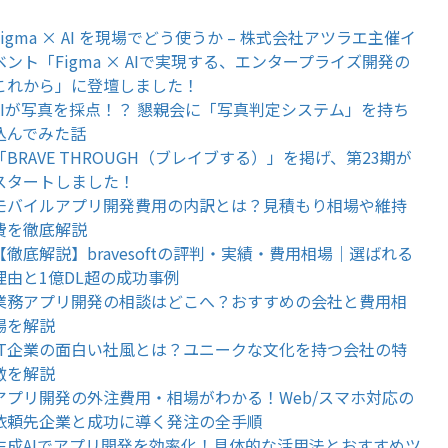
Figma × AI を現場でどう使うか – 株式会社アツラエ主催イ
ベント「Figma × AIで実現する、エンタープライズ開発の
これから」に登壇しました！
AIが写真を採点！？ 懇親会に「写真判定システム」を持ち
込んでみた話
「BRAVE THROUGH（ブレイブする）」を掲げ、第23期が
スタートしました！
モバイルアプリ開発費用の内訳とは？見積もり相場や維持
費を徹底解説
【徹底解説】bravesoftの評判・実績・費用相場｜選ばれる
理由と1億DL超の成功事例
業務アプリ開発の相談はどこへ？おすすめの会社と費用相
場を解説
IT企業の面白い社風とは？ユニークな文化を持つ会社の特
徴を解説
アプリ開発の外注費用・相場がわかる！Web/スマホ対応の
依頼先企業と成功に導く発注の全手順
生成AIでアプリ開発を効率化！具体的な活用法とおすすめツ