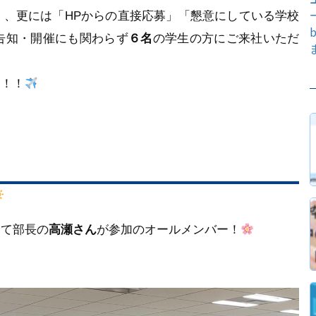
」、更には「HPからの直接応募」「懇意にしている学校
告知・開催にも関わらず
６名
の学生の方にご来社いただ
も！！
して部長の
高瀬さん
が参加のオールメンバー！