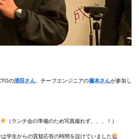
CTOの
清田さん
、チーフエンジニアの
藤本さん
が参加し
！
（ランチ会の準備のため写真撮れず、、、！）
0分は学生からの質疑応答の時間を設けていました