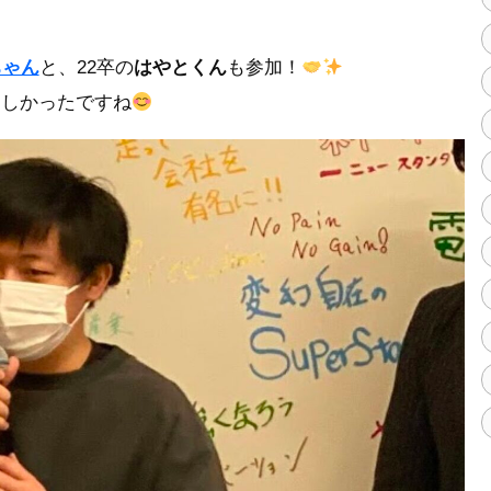
ちゃん
と、22卒の
はやとくん
も参加！
もしかったですね