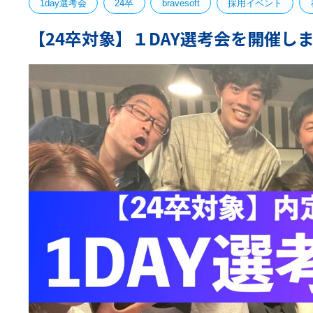
1day選考会
24卒
bravesoft
採用イベント
【24卒対象】１DAY選考会を開催し