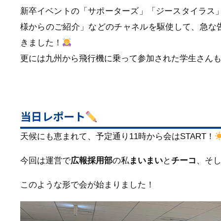
新卒イベントの「サポーターズ」「ジースタイラス
様からのご紹介」などのチャネルを駆使して、急な
きました！
更には九州から飛行機に乗って参加された学生さん
当日レポート
天候にも恵まれて、予定通り11時から会はSTART！
今回は運営で
広報採用部
の私
まいまい
と
チーコ
、そ
このような形で会が始まりました！