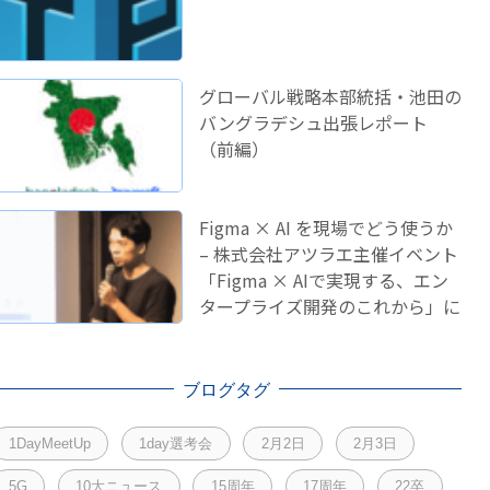
グローバル戦略本部統括・池田の
バングラデシュ出張レポート
（前編）
Figma × AI を現場でどう使うか
– 株式会社アツラエ主催イベント
「Figma × AIで実現する、エン
タープライズ開発のこれから」に
登壇しました！
ブログタグ
1DayMeetUp
1day選考会
2月2日
2月3日
5G
10大ニュース
15周年
17周年
22卒