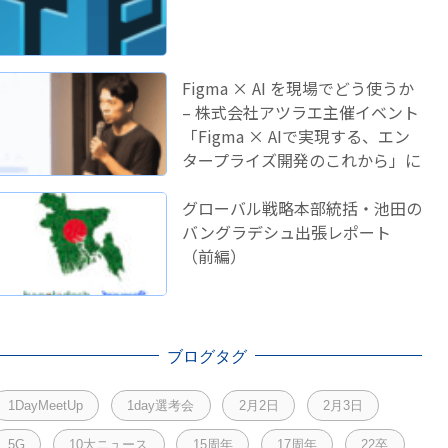
Figma × AI を現場でどう使うか
– 株式会社アツラエ主催イベント
「Figma × AIで実現する、エン
タープライズ開発のこれから」に
登壇しました！
グローバル戦略本部統括・池田の
バングラデシュ出張レポート
（前編）
ブログタグ
1DayMeetUp
1day選考会
2月2日
2月3日
5G
10大ニュース
15周年
17周年
22卒