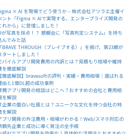
Figma × AI を現場でどう使うか – 株式会社アツラエ主催イ
ベント「Figma × AIで実現する、エンタープライズ開発の
これから」に登壇しました！
AIが写真を採点！？ 懇親会に「写真判定システム」を持ち
込んでみた話
「BRAVE THROUGH（ブレイブする）」を掲げ、第23期が
スタートしました！
モバイルアプリ開発費用の内訳とは？見積もり相場や維持
費を徹底解説
【徹底解説】bravesoftの評判・実績・費用相場｜選ばれる
理由と1億DL超の成功事例
業務アプリ開発の相談はどこへ？おすすめの会社と費用相
場を解説
IT企業の面白い社風とは？ユニークな文化を持つ会社の特
徴を解説
アプリ開発の外注費用・相場がわかる！Web/スマホ対応の
依頼先企業と成功に導く発注の全手順
生成AIでアプリ開発を効率化！具体的な活用法とおすすめツ