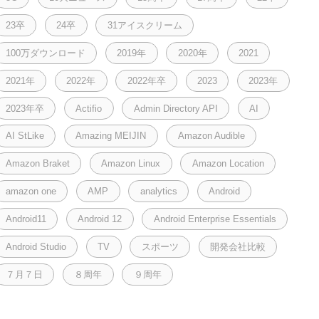
23卒
24卒
31アイスクリーム
100万ダウンロード
2019年
2020年
2021
2021年
2022年
2022年卒
2023
2023年
2023年卒
Actifio
Admin Directory API
AI
AI StLike
Amazing MEIJIN
Amazon Audible
Amazon Braket
Amazon Linux
Amazon Location
amazon one
AMP
analytics
Android
Android11
Android 12
Android Enterprise Essentials
Android Studio
TV
スポーツ
開発会社比較
７月７日
８周年
９周年