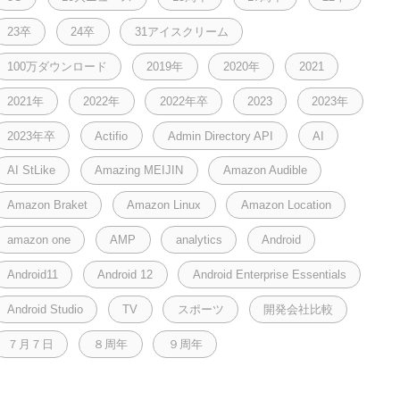
23卒
24卒
31アイスクリーム
100万ダウンロード
2019年
2020年
2021
2021年
2022年
2022年卒
2023
2023年
2023年卒
Actifio
Admin Directory API
AI
AI StLike
Amazing MEIJIN
Amazon Audible
Amazon Braket
Amazon Linux
Amazon Location
amazon one
AMP
analytics
Android
Android11
Android 12
Android Enterprise Essentials
Android Studio
TV
スポーツ
開発会社比較
７月７日
８周年
９周年