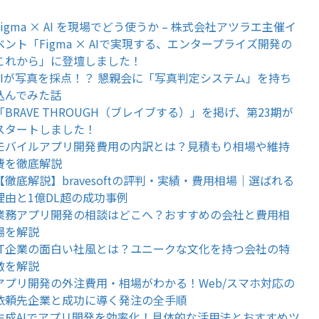
Figma × AI を現場でどう使うか – 株式会社アツラエ主催イ
ベント「Figma × AIで実現する、エンタープライズ開発の
これから」に登壇しました！
AIが写真を採点！？ 懇親会に「写真判定システム」を持ち
込んでみた話
「BRAVE THROUGH（ブレイブする）」を掲げ、第23期が
スタートしました！
モバイルアプリ開発費用の内訳とは？見積もり相場や維持
費を徹底解説
【徹底解説】bravesoftの評判・実績・費用相場｜選ばれる
理由と1億DL超の成功事例
業務アプリ開発の相談はどこへ？おすすめの会社と費用相
場を解説
IT企業の面白い社風とは？ユニークな文化を持つ会社の特
徴を解説
アプリ開発の外注費用・相場がわかる！Web/スマホ対応の
依頼先企業と成功に導く発注の全手順
生成AIでアプリ開発を効率化！具体的な活用法とおすすめツ