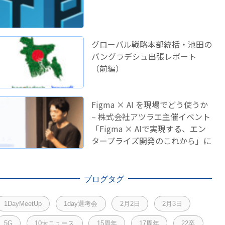
グローバル戦略本部統括・池田の
バングラデシュ出張レポート
（前編）
Figma × AI を現場でどう使うか
– 株式会社アツラエ主催イベント
「Figma × AIで実現する、エン
タープライズ開発のこれから」に
登壇しました！
ブログタグ
1DayMeetUp
1day選考会
2月2日
2月3日
5G
10大ニュース
15周年
17周年
22卒