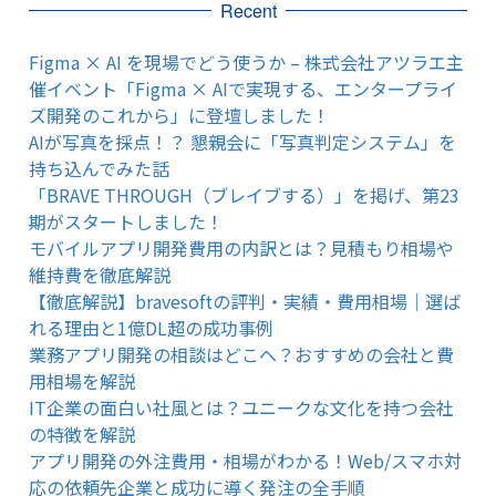
Recent
Figma × AI を現場でどう使うか – 株式会社アツラエ主
催イベント「Figma × AIで実現する、エンタープライ
ズ開発のこれから」に登壇しました！
AIが写真を採点！？ 懇親会に「写真判定システム」を
持ち込んでみた話
「BRAVE THROUGH（ブレイブする）」を掲げ、第23
期がスタートしました！
モバイルアプリ開発費用の内訳とは？見積もり相場や
維持費を徹底解説
【徹底解説】bravesoftの評判・実績・費用相場｜選ば
れる理由と1億DL超の成功事例
業務アプリ開発の相談はどこへ？おすすめの会社と費
用相場を解説
IT企業の面白い社風とは？ユニークな文化を持つ会社
の特徴を解説
アプリ開発の外注費用・相場がわかる！Web/スマホ対
応の依頼先企業と成功に導く発注の全手順