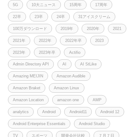
5G
10大ニュース
15周年
17周年
22卒
23卒
24卒
31アイスクリーム
100万ダウンロード
2019年
2020年
2021
2021年
2022年
2022年卒
2023
2023年
2023年卒
Actifio
Admin Directory API
AI
AI StLike
Amazing MEIJIN
Amazon Audible
Amazon Braket
Amazon Linux
Amazon Location
amazon one
AMP
analytics
Android
Android11
Android 12
Android Enterprise Essentials
Android Studio
TV
スポーツ
開発会社比較
７月７日