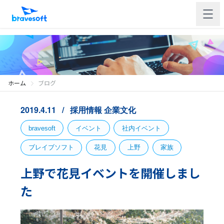
ホーム
ブログ
2019.4.11
採用情報
企業文化
bravesoft
イベント
社内イベント
ブレイブソフト
花見
上野
家族
上野で花見イベントを開催しまし
た