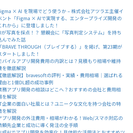
Figma × AI を現場でどう使うか – 株式会社アツラエ主催イ
ベント「Figma × AIで実現する、エンタープライズ開発の
これから」に登壇しました！
AIが写真を採点！？ 懇親会に「写真判定システム」を持ち
込んでみた話
「BRAVE THROUGH（ブレイブする）」を掲げ、第23期が
スタートしました！
モバイルアプリ開発費用の内訳とは？見積もり相場や維持
費を徹底解説
【徹底解説】bravesoftの評判・実績・費用相場｜選ばれる
理由と1億DL超の成功事例
業務アプリ開発の相談はどこへ？おすすめの会社と費用相
場を解説
IT企業の面白い社風とは？ユニークな文化を持つ会社の特
徴を解説
アプリ開発の外注費用・相場がわかる！Web/スマホ対応の
依頼先企業と成功に導く発注の全手順
生成AIでアプリ開発を効率化！具体的な活用法とおすすめツ