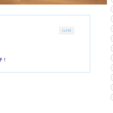
CLOSE
男子！
い