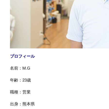
プロフィール
名前：M.G
年齢：23歳
職種：営業
出身：熊本県