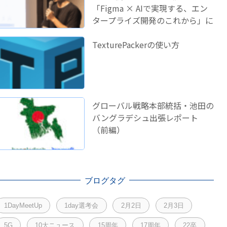
「Figma × AIで実現する、エン
タープライズ開発のこれから」に
登壇しました！
TexturePackerの使い方
グローバル戦略本部統括・池田の
バングラデシュ出張レポート
（前編）
ブログタグ
1DayMeetUp
1day選考会
2月2日
2月3日
5G
10大ニュース
15周年
17周年
22卒