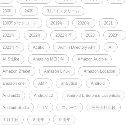
23卒
24卒
31アイスクリーム
100万ダウンロード
2019年
2020年
2021
2021年
2022年
2022年卒
2023
2023年
2023年卒
Actifio
Admin Directory API
AI
AI StLike
Amazing MEIJIN
Amazon Audible
Amazon Braket
Amazon Linux
Amazon Location
amazon one
AMP
analytics
Android
Android11
Android 12
Android Enterprise Essentials
Android Studio
TV
スポーツ
開発会社比較
７月７日
８周年
９周年