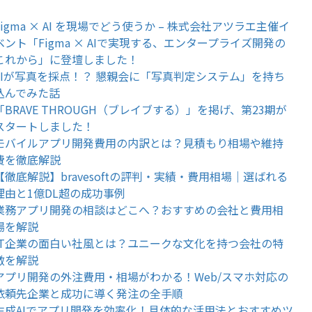
Figma × AI を現場でどう使うか – 株式会社アツラエ主催イ
ベント「Figma × AIで実現する、エンタープライズ開発の
これから」に登壇しました！
AIが写真を採点！？ 懇親会に「写真判定システム」を持ち
込んでみた話
「BRAVE THROUGH（ブレイブする）」を掲げ、第23期が
スタートしました！
モバイルアプリ開発費用の内訳とは？見積もり相場や維持
費を徹底解説
【徹底解説】bravesoftの評判・実績・費用相場｜選ばれる
理由と1億DL超の成功事例
業務アプリ開発の相談はどこへ？おすすめの会社と費用相
場を解説
IT企業の面白い社風とは？ユニークな文化を持つ会社の特
徴を解説
アプリ開発の外注費用・相場がわかる！Web/スマホ対応の
依頼先企業と成功に導く発注の全手順
生成AIでアプリ開発を効率化！具体的な活用法とおすすめツ