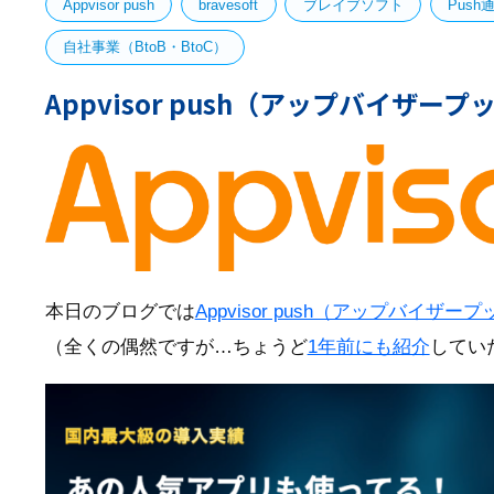
Appvisor push
bravesoft
ブレイブソフト
Push
自社事業（BtoB・BtoC）
Appvisor push（アップバイザ
本日のブログでは
Appvisor push（アップバイザー
（全くの偶然ですが…ちょうど
1年前にも紹介
してい