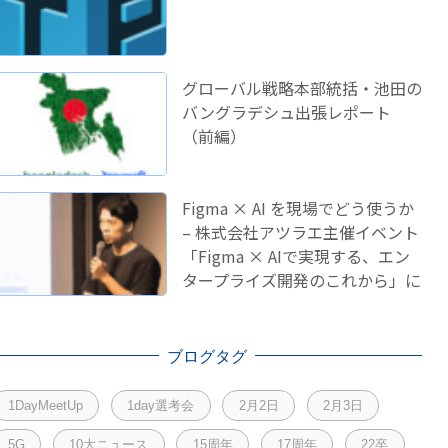
グローバル戦略本部統括・池田の
バングラデシュ出張レポート
（前編）
Figma × AI を現場でどう使うか
– 株式会社アツラエ主催イベント
「Figma × AIで実現する、エン
タープライズ開発のこれから」に
登壇しました！
ブログタグ
1DayMeetUp
1day選考会
2月2日
2月3日
5G
10大ニュース
15周年
17周年
22卒