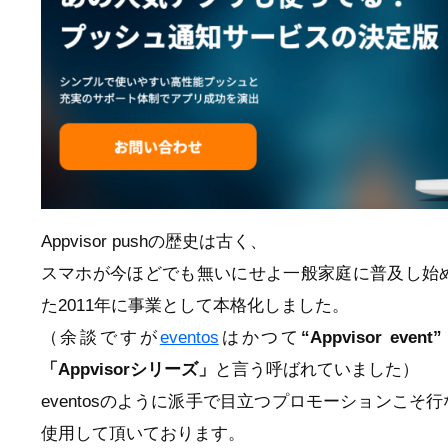
Appvisor pushの歴史は古く、
スマホが今ほどでも無いにせよ一般家庭に普及し始
た2011年に事業として本格化しました。
（余談ですが
eventos
はかつて
“Appvisor event”
「Appvisorシリーズ」
と言う呼ばれていました）
eventosのように派手で目立つプロモーションこ
使用して頂いております。