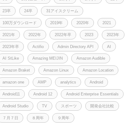
23卒
24卒
31アイスクリーム
100万ダウンロード
2019年
2020年
2021
2021年
2022年
2022年卒
2023
2023年
2023年卒
Actifio
Admin Directory API
AI
AI StLike
Amazing MEIJIN
Amazon Audible
Amazon Braket
Amazon Linux
Amazon Location
amazon one
AMP
analytics
Android
Android11
Android 12
Android Enterprise Essentials
Android Studio
TV
スポーツ
開発会社比較
７月７日
８周年
９周年