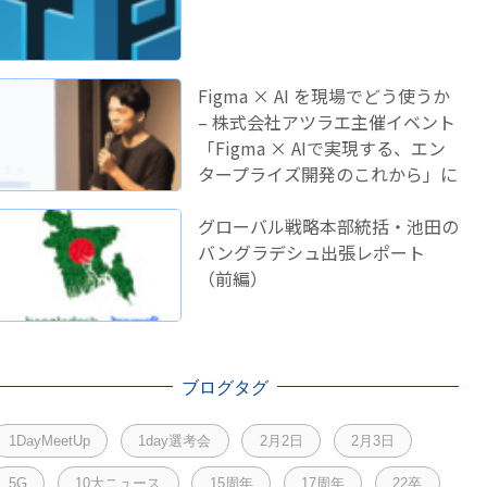
Figma × AI を現場でどう使うか
– 株式会社アツラエ主催イベント
「Figma × AIで実現する、エン
タープライズ開発のこれから」に
登壇しました！
グローバル戦略本部統括・池田の
バングラデシュ出張レポート
（前編）
ブログタグ
1DayMeetUp
1day選考会
2月2日
2月3日
5G
10大ニュース
15周年
17周年
22卒