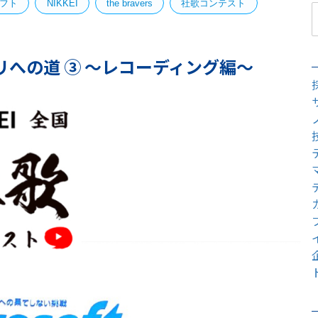
フト
NIKKEI
the bravers
社歌コンテスト
プリへの道 ③ 〜レコーディング編〜