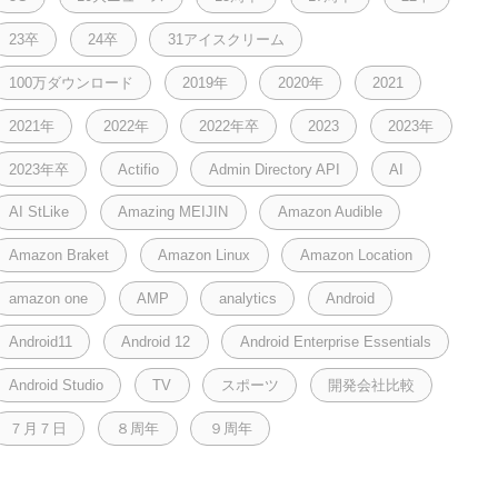
23卒
24卒
31アイスクリーム
100万ダウンロード
2019年
2020年
2021
2021年
2022年
2022年卒
2023
2023年
2023年卒
Actifio
Admin Directory API
AI
AI StLike
Amazing MEIJIN
Amazon Audible
Amazon Braket
Amazon Linux
Amazon Location
amazon one
AMP
analytics
Android
Android11
Android 12
Android Enterprise Essentials
Android Studio
TV
スポーツ
開発会社比較
７月７日
８周年
９周年