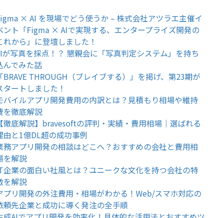
Figma × AI を現場でどう使うか – 株式会社アツラエ主催イ
ベント「Figma × AIで実現する、エンタープライズ開発の
これから」に登壇しました！
AIが写真を採点！？ 懇親会に「写真判定システム」を持ち
込んでみた話
「BRAVE THROUGH（ブレイブする）」を掲げ、第23期が
スタートしました！
モバイルアプリ開発費用の内訳とは？見積もり相場や維持
費を徹底解説
【徹底解説】bravesoftの評判・実績・費用相場｜選ばれる
理由と1億DL超の成功事例
業務アプリ開発の相談はどこへ？おすすめの会社と費用相
場を解説
IT企業の面白い社風とは？ユニークな文化を持つ会社の特
徴を解説
アプリ開発の外注費用・相場がわかる！Web/スマホ対応の
依頼先企業と成功に導く発注の全手順
生成AIでアプリ開発を効率化！具体的な活用法とおすすめツ