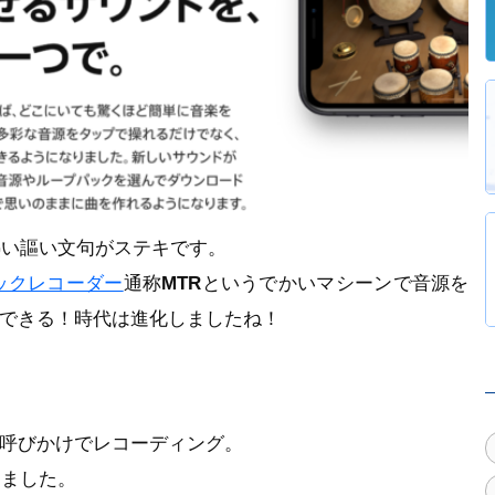
熱い謳い文句がステキです。
ックレコーダー
通称
MTR
というでかいマシーンで音源を
音できる！時代は進化しましたね！
の呼びかけでレコーディング。
しました。