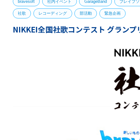
bravesoft
社内イベント
GarageBand
ブレイブソ
社歌
レコーディング
部活動
緊急企画
NIKKEI全国社歌コンテスト グラン