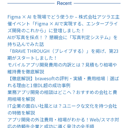
Recent
Figma × AI を現場でどう使うか – 株式会社アツラエ主
催イベント「Figma × AIで実現する、エンタープライ
ズ開発のこれから」に登壇しました！
AIが写真を採点！？ 懇親会に「写真判定システム」を
持ち込んでみた話
「BRAVE THROUGH（ブレイブする）」を掲げ、第23
期がスタートしました！
モバイルアプリ開発費用の内訳とは？見積もり相場や
維持費を徹底解説
【徹底解説】bravesoftの評判・実績・費用相場｜選ば
れる理由と1億DL超の成功事例
業務アプリ開発の相談はどこへ？おすすめの会社と費
用相場を解説
IT企業の面白い社風とは？ユニークな文化を持つ会社
の特徴を解説
アプリ開発の外注費用・相場がわかる！Web/スマホ対
応の依頼先企業と成功に導く発注の全手順