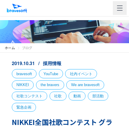
ホーム
ブログ
2019.10.31
採用情報
bravesoft
YouTube
社内イベント
NIKKEI
the bravers
We are bravesoft
社歌コンテスト
社歌
動画
部活動
緊急企画
NIKKEI全国社歌コンテスト グラ