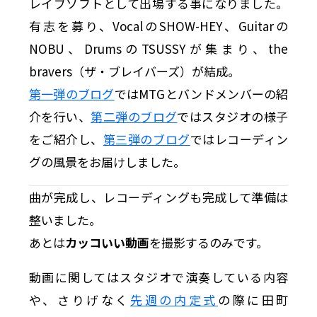
レイブソフトとして出場する事になりました。
有志を募り、VocalのSHOW-HEY、Guitarの
NOBU、DrumsのTSUSSYが集まり、the
bravers（ザ・ブレイバーズ）が結成。
第一弾のブログ
ではMTGとバンドメンバーの紹
介を行い、
第二弾のブログ
ではスタジオの様子
をご紹介し、
第三弾のブログ
ではレコーディン
グの風景をお届けしました。
曲が完成し、レコーディングも完成して準備は
整いました。
あとは
カッコいい動画
を撮影するのみです。
動画に関してはスタジオで演奏している内容
や、さりげなく
先週の内定式
の際に田町