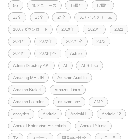
5G
10大ニュース
15周年
17周年
22卒
23卒
24卒
31アイスクリーム
100万ダウンロード
2019年
2020年
2021
2021年
2022年
2022年卒
2023
2023年
2023年卒
Actifio
Admin Directory API
AI
AI StLike
Amazing MEIJIN
Amazon Audible
Amazon Braket
Amazon Linux
Amazon Location
amazon one
AMP
analytics
Android
Android11
Android 12
Android Enterprise Essentials
Android Studio
TV
スポーツ
開発会社比較
７月７日