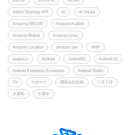
2023年
2023年卒
Actifio
Admin Directory API
AI
AI StLike
Amazing MEIJIN
Amazon Audible
Amazon Braket
Amazon Linux
Amazon Location
amazon one
AMP
analytics
Android
Android11
Android 12
Android Enterprise Essentials
Android Studio
TV
スポーツ
開発会社比較
７月７日
８周年
９周年