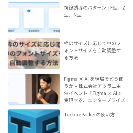
視線誘導のパターン | F型、Z
型、N型
枠のサイズに応じて中のフ
ォントサイズを自動調整す
る方法
Figma × AI を現場でどう使
うか – 株式会社アツラエ主
催イベント「Figma × AIで
実現する、エンタープライズ
開発のこれから」に登壇し
ました！
TexturePackerの使い方