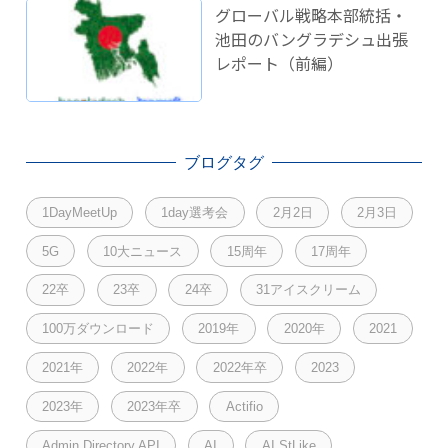
グローバル戦略本部統括・
池田のバングラデシュ出張
レポート（前編）
ブログタグ
1DayMeetUp
1day選考会
2月2日
2月3日
5G
10大ニュース
15周年
17周年
22卒
23卒
24卒
31アイスクリーム
100万ダウンロード
2019年
2020年
2021
2021年
2022年
2022年卒
2023
2023年
2023年卒
Actifio
Admin Directory API
AI
AI StLike