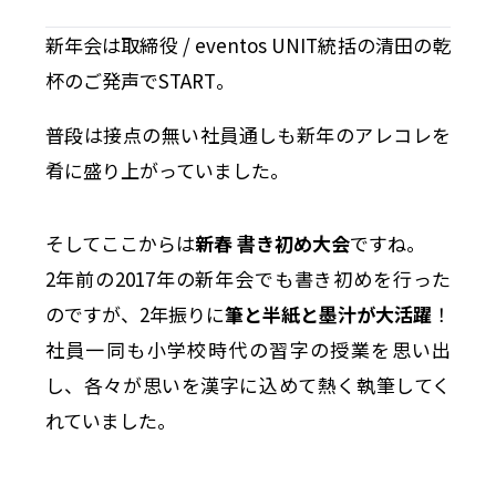
新年会は取締役 / eventos UNIT統括の清田の乾
杯のご発声でSTART。
普段は接点の無い社員通しも新年のアレコレを
肴に盛り上がっていました。
そしてここからは
新春 書き初め大会
ですね。
2年前の2017年の新年会でも書き初めを行った
のですが、2年振りに
筆と半紙と墨汁が大活躍
！
社員一同も小学校時代の習字の授業を思い出
し、各々が思いを漢字に込めて熱く執筆してく
れていました。