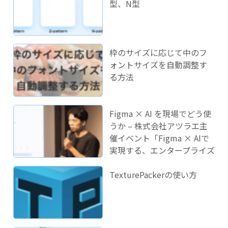
型、N型
枠のサイズに応じて中のフ
ォントサイズを自動調整す
る方法
Figma × AI を現場でどう使
うか – 株式会社アツラエ主
催イベント「Figma × AIで
実現する、エンタープライズ
開発のこれから」に登壇し
ました！
TexturePackerの使い方