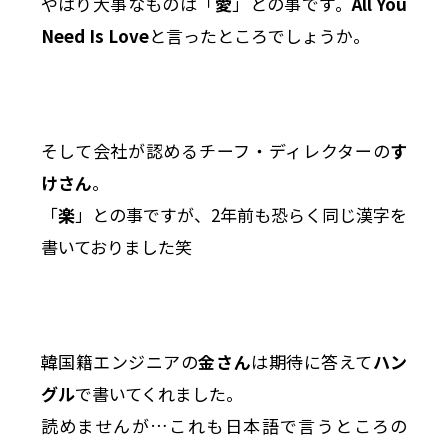
やはり大事なものは「
愛
」との事です。
All You
Need Is Love
と言ったところでしょうか。
そして会社が認めるチーフ・ディレクターの
す
けさん
。
「
楽
」との事ですが、2年前も恐らく同じ漢字を
書いておりました笑
韓国籍エンジニアの
金さん
は期待に答えて
ハン
グル
で書いてくれました。
読めませんが…これも日本語で言うところの