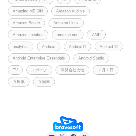
Amazing MEIJIN
Amazon Audible
Amazon Braket
Amazon Linux
Amazon Location
amazon one
AMP
analytics
Android
Android11
Android 12
Android Enterprise Essentials
Android Studio
TV
スポーツ
開発会社比較
７月７日
８周年
９周年