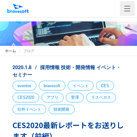
ホーム
ブログ
2020.1.8
採用情報
技術・開発情報
イベント・
セミナー
eventos
bravesoft
イベント
CES
CES2020
アプリ
菅澤
ラスベガス
社外イベント
技術開発
CES2020最新レポートをお送りし
ます（前編）