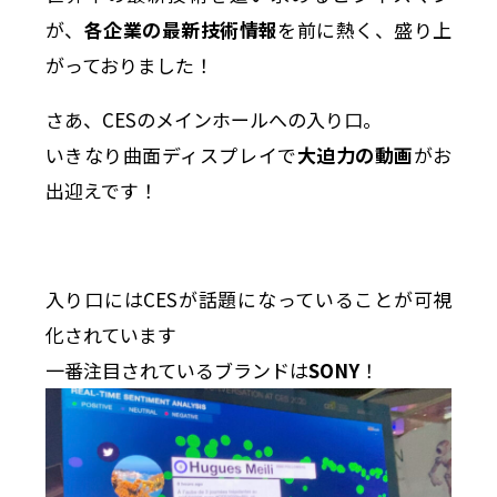
が、
各企業の最新技術情報
を前に熱く、盛り上
がっておりました！
さあ、CESのメインホールへの入り口。
いきなり曲面ディスプレイで
大迫力の動画
がお
出迎えです！
入り口にはCESが話題になっていることが可視
化されています
一番注目されているブランドは
SONY
！