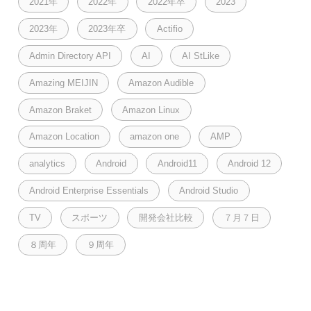
2021年
2022年
2022年卒
2023
2023年
2023年卒
Actifio
Admin Directory API
AI
AI StLike
Amazing MEIJIN
Amazon Audible
Amazon Braket
Amazon Linux
Amazon Location
amazon one
AMP
analytics
Android
Android11
Android 12
Android Enterprise Essentials
Android Studio
TV
スポーツ
開発会社比較
７月７日
８周年
９周年