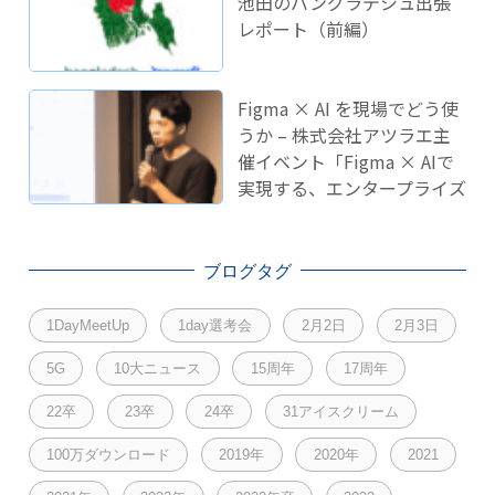
池田のバングラデシュ出張
レポート（前編）
Figma × AI を現場でどう使
うか – 株式会社アツラエ主
催イベント「Figma × AIで
実現する、エンタープライズ
開発のこれから」に登壇し
ました！
ブログタグ
1DayMeetUp
1day選考会
2月2日
2月3日
5G
10大ニュース
15周年
17周年
22卒
23卒
24卒
31アイスクリーム
100万ダウンロード
2019年
2020年
2021