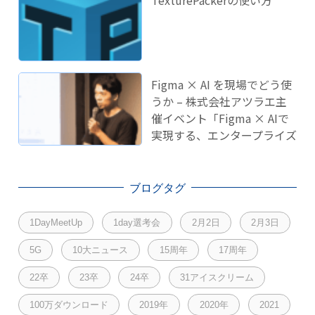
Figma × AI を現場でどう使
うか – 株式会社アツラエ主
催イベント「Figma × AIで
実現する、エンタープライズ
開発のこれから」に登壇し
ました！
ブログタグ
1DayMeetUp
1day選考会
2月2日
2月3日
5G
10大ニュース
15周年
17周年
22卒
23卒
24卒
31アイスクリーム
100万ダウンロード
2019年
2020年
2021