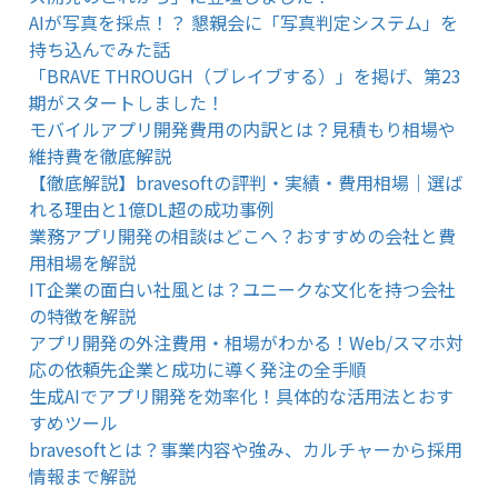
AIが写真を採点！？ 懇親会に「写真判定システム」を
持ち込んでみた話
「BRAVE THROUGH（ブレイブする）」を掲げ、第23
期がスタートしました！
モバイルアプリ開発費用の内訳とは？見積もり相場や
維持費を徹底解説
【徹底解説】bravesoftの評判・実績・費用相場｜選ば
れる理由と1億DL超の成功事例
業務アプリ開発の相談はどこへ？おすすめの会社と費
用相場を解説
IT企業の面白い社風とは？ユニークな文化を持つ会社
の特徴を解説
アプリ開発の外注費用・相場がわかる！Web/スマホ対
応の依頼先企業と成功に導く発注の全手順
生成AIでアプリ開発を効率化！具体的な活用法とおす
すめツール
bravesoftとは？事業内容や強み、カルチャーから採用
情報まで解説