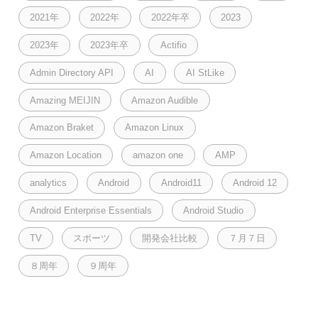
2021年
2022年
2022年卒
2023
2023年
2023年卒
Actifio
Admin Directory API
AI
AI StLike
Amazing MEIJIN
Amazon Audible
Amazon Braket
Amazon Linux
Amazon Location
amazon one
AMP
analytics
Android
Android11
Android 12
Android Enterprise Essentials
Android Studio
TV
スポーツ
開発会社比較
７月７日
８周年
９周年