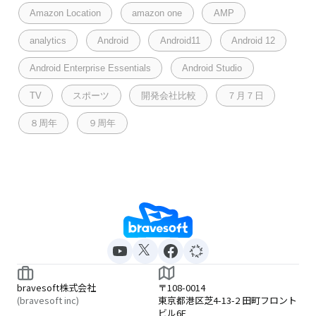
Amazon Location
amazon one
AMP
analytics
Android
Android11
Android 12
Android Enterprise Essentials
Android Studio
TV
スポーツ
開発会社比較
７月７日
８周年
９周年
bravesoft株式会社
〒108-0014
(bravesoft inc)
東京都港区芝4-13-2 田町フロント
ビル6F