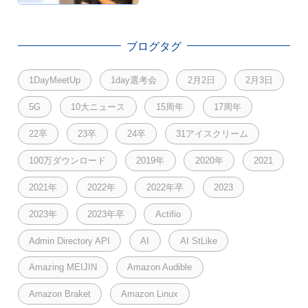
開発のこれから」に登壇し
ました！
ブログタグ
1DayMeetUp
1day選考会
2月2日
2月3日
5G
10大ニュース
15周年
17周年
22卒
23卒
24卒
31アイスクリーム
100万ダウンロード
2019年
2020年
2021
2021年
2022年
2022年卒
2023
2023年
2023年卒
Actifio
Admin Directory API
AI
AI StLike
Amazing MEIJIN
Amazon Audible
Amazon Braket
Amazon Linux