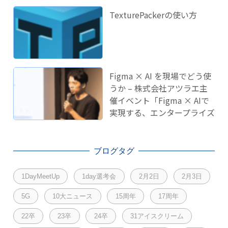
TexturePackerの使い方
Figma × AI を現場でどう使
うか – 株式会社アツラエ主
催イベント「Figma × AIで
実現する、エンタープライズ
開発のこれから」に登壇し
ました！
ブログタグ
1DayMeetUp
1day選考会
2月2日
2月3日
5G
10大ニュース
15周年
17周年
22卒
23卒
24卒
31アイスクリーム