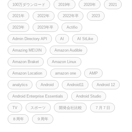
100万ダウンロード
2019年
2020年
2021
2021年
2022年
2022年卒
2023
2023年
2023年卒
Actifio
Admin Directory API
AI
AI StLike
Amazing MEIJIN
Amazon Audible
Amazon Braket
Amazon Linux
Amazon Location
amazon one
AMP
analytics
Android
Android11
Android 12
Android Enterprise Essentials
Android Studio
TV
スポーツ
開発会社比較
７月７日
８周年
９周年