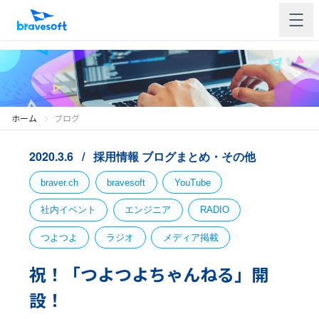
ホーム
ブログ
2020.3.6
採用情報
ブログまとめ・その他
braver.ch
bravesoft
YouTube
社内イベント
エンジニア
RADIO
つよつよ
ラジオ
メディア掲載
祝！「つよつよちゃんねる」開
設！