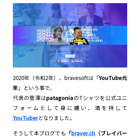
2020年（令和2年）、bravesoftは「
YouTube元
年
」という事で、
代表の菅澤は
patagonia
のTシャツを公式ユニ
フォームとして身に纏い、満を持して
YouTuber
となりました。
そうして本ブログでも
「
braver.ch
（ブレイバー