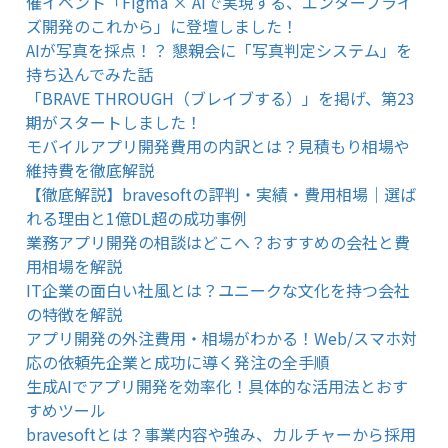
催イベント「Figma × AIで実現する、エンタープライ
ズ開発のこれから」に登壇しました！
AIが写真を採点！？ 懇親会に「写真判定システム」を
持ち込んでみた話
「BRAVE THROUGH（ブレイブする）」を掲げ、第23
期がスタートしました！
モバイルアプリ開発費用の内訳とは？見積もり相場や
維持費を徹底解説
【徹底解説】bravesoftの評判・実績・費用相場｜選ば
れる理由と1億DL超の成功事例
業務アプリ開発の相談はどこへ？おすすめの会社と費
用相場を解説
IT企業の面白い社風とは？ユニークな文化を持つ会社
の特徴を解説
アプリ開発の外注費用・相場がわかる！Web/スマホ対
応の依頼先企業と成功に導く発注の全手順
生成AIでアプリ開発を効率化！具体的な活用法とおす
すめツール
bravesoftとは？事業内容や強み、カルチャーから採用