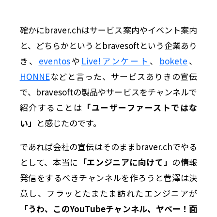
確かにbraver.chはサービス案内やイベント案内
と、どちらかというとbravesoftという企業あり
き、
eventos
や
Live!アンケート
、
bokete
、
HONNE
などと言った、サービスありきの宣伝
で、bravesoftの製品やサービスをチャンネルで
紹介することは
「ユーザーファーストではな
い」
と感じたのです。
であれば会社の宣伝はそのままbraver.chでやる
として、本当に
「エンジニアに向けて」
の情報
発信をするべきチャンネルを作ろうと菅澤は決
意し、フラッとたまたま訪れたエンジニアが
「うわ、このYouTubeチャンネル、ヤベー！面