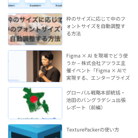
枠のサイズに応じて中のフ
ォントサイズを自動調整す
る方法
Figma × AI を現場でどう使
うか – 株式会社アツラエ主
催イベント「Figma × AIで
実現する、エンタープライズ
開発のこれから」に登壇し
ました！
グローバル戦略本部統括・
池田のバングラデシュ出張
レポート（前編）
TexturePackerの使い方