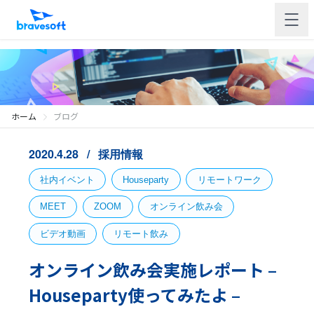
ホーム
ブログ
2020.4.28
採用情報
社内イベント
Houseparty
リモートワーク
MEET
ZOOM
オンライン飲み会
ビデオ動画
リモート飲み
オンライン飲み会実施レポート –
Houseparty使ってみたよ –