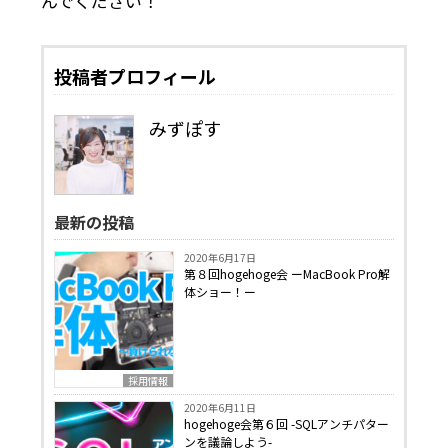
んでください！
投稿者プロフィール
みずぽす
最新の投稿
2020年6月17日
第８回hogehoge会 ーMacBook Pro解
体ショー！ー
採用情報
2020年6月11日
hogehoge会第６回 -SQLアンチパター
ンを議論しよう-