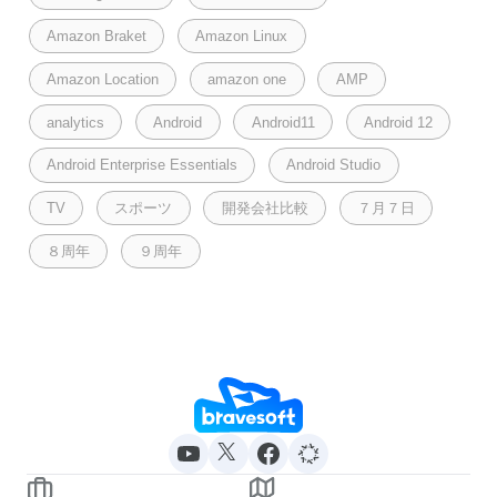
Amazon Braket
Amazon Linux
Amazon Location
amazon one
AMP
analytics
Android
Android11
Android 12
Android Enterprise Essentials
Android Studio
TV
スポーツ
開発会社比較
７月７日
８周年
９周年