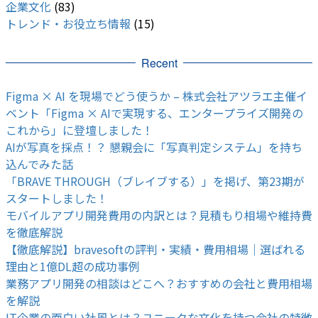
企業文化
(83)
トレンド・お役立ち情報
(15)
Recent
Figma × AI を現場でどう使うか – 株式会社アツラエ主催イ
ベント「Figma × AIで実現する、エンタープライズ開発の
これから」に登壇しました！
AIが写真を採点！？ 懇親会に「写真判定システム」を持ち
込んでみた話
「BRAVE THROUGH（ブレイブする）」を掲げ、第23期が
スタートしました！
モバイルアプリ開発費用の内訳とは？見積もり相場や維持費
を徹底解説
【徹底解説】bravesoftの評判・実績・費用相場｜選ばれる
理由と1億DL超の成功事例
業務アプリ開発の相談はどこへ？おすすめの会社と費用相場
を解説
IT企業の面白い社風とは？ユニークな文化を持つ会社の特徴