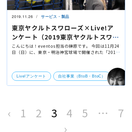
2019.11.26
サービス・製品
東京ヤクルトスワローズ×Live!ア
ンケート（2019東京ヤクルトスワロ
ーズファン感謝DAY）
こんにちは！eventos担当の榊原です。 今回は11月24
日（日）に、東京・明治神宮球場で開催された「2019
東京ヤクルトスワローズファン感謝DAY」のイベント
内で弊社サービスの「Live!アンケート」が採用されま
したの
Live!アンケート
自社事業（BtoB・BtoC）
投
稿
‹
1
2
3
4
5
…
7
の
ペ
ー
ジ
›
送