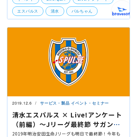
ス
エスパルス
清水
パルちゃん
ピカルちゃん
自社事業（BtoB・BtoC）
社外イベント
2019.12.6
サービス・製品
イベント・セミナー
清水エスパルス × Live!アンケート
（前編）〜Jリーグ最終節 サガン鳥
栖戦〜
2019年明治安田生命Jリーグも明日で最終節！今年も