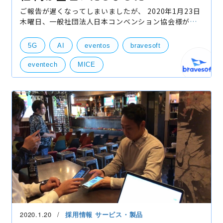
ご報告が遅くなってしまいましたが、 2020年1月23日
木曜日、一般社団法人日本コンベンション協会様が主
催されるイベント、 「MICEスキルアップセミナー〜急
速に変化するイベントテクノロジー〜」におきまし
5G
AI
eventos
bravesoft
て、 弊社
eventech
MICE
イベントテクノロジー
岡
自社事業（BtoB・BtoC）
社外イベント
2020.1.20
採用情報
サービス・製品