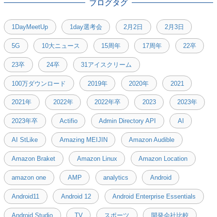
ブログタグ
1DayMeetUp
1day選考会
2月2日
2月3日
5G
10大ニュース
15周年
17周年
22卒
23卒
24卒
31アイスクリーム
100万ダウンロード
2019年
2020年
2021
2021年
2022年
2022年卒
2023
2023年
2023年卒
Actifio
Admin Directory API
AI
AI StLike
Amazing MEIJIN
Amazon Audible
Amazon Braket
Amazon Linux
Amazon Location
amazon one
AMP
analytics
Android
Android11
Android 12
Android Enterprise Essentials
Android Studio
TV
スポーツ
開発会社比較