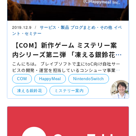
2019.12.9
サービス・製品
ブログまとめ・その他
イベ
ント・セミナー
【COM】新作ゲーム ミステリー案
内シリーズ第二弾 「凍える銀鈴花」
発表会レポート！
こんにちは。 ブレイブソフトで主にtoC向け自社サー
ビスの開発・運営を担当しているコンシューマ事業部
の伊藤です。 2019年12月7日17時より東京都板橋にあ
COM
HappyMeal
NintendoSwitch
るイオンシネマ板橋にて行われた、NintendoSwitch
向け
凍える銀鈴花
ミステリー案内
偽りの黒真珠
自社事業（BtoB・BtoC）
社外イベント