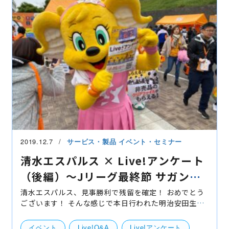
2019.12.7
サービス・製品
イベント・セミナー
清水エスパルス × Live!アンケート
（後編）〜Jリーグ最終節 サガン鳥
栖戦〜
清水エスパルス、見事勝利で残留を確定！ おめでとう
ございます！ そんな感じで本日行われた明治安田生命J
リーグ最終節、清水エスパルスvsサガン鳥栖のJ1残留
を掛けた一戦、頼れるエースストライカー・ドウグラ
イベント
Live!Q&A
Live!アンケート