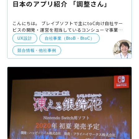
日本のアプリ紹介 「調整さん」
こんにちは。 ブレイブソフトで主にtoC向け自社サー
ビスの開発・運営を担当しているコンシューマ事業部
の伊藤です。 世界のアプリ動向に目を向けつつ、日本
UX設計
自社事業（BtoB・BtoC）
のアプリでも個人的に「これはいい」と思ったア
競合情報・他社事例