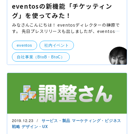
eventosの新機能「チケッティン
グ」を使ってみた！
みなさんこんにちは！ eventosディレクターの榊原で
す。 先日プレスリリースも出しましたが、eventosに
新機能である「チケッティング」機能がリリースされ
ました！ この「チケッティング」機能はイベントのチ
eventos
社内イベント
ケット
自社事業（BtoB・BtoC）
2019.12.23
サービス・製品
マーケティング・ビジネス
戦略
デザイン・UX