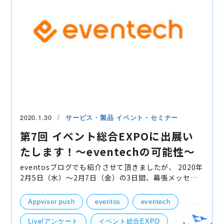
2020.1.30
サービス・製品
イベント・セミナー
第7回 イベント総合EXPOに出展い
たします！〜eventechの可能性〜
eventosブログでも紹介させて頂きましたが、 2020年
2月5日（水）〜2月7日（金）の3日間、幕張メッセ会
場で行われる、 「第7回 イベント総合EXPO」に弊社
bravesoftは昨年に引き続き出展いたします！ はじめ
Appvisor push
eventos
eventech
に ま
Live!アンケート
イベント総合EXPO