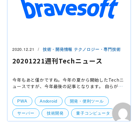
2020.12.21
技術・開発情報
テクノロジー・専門技術
20201221週刊Techニュース
今年もあと僅かですね。今年の夏から開始したTechニ
ュースですが、今年最後の記事となります。 自らが最
新の情報にアンテナを張るためと、せっかくならその
情報を簡単でもいいので発信しようということで開始
PWA
Andoroid
開発・便利ツール
しまし
サーバー
技術開発
量子コンピュータ
折りたたみスマホ
カオスエンジニアリング
Whatnot
Amazon Location
IoT