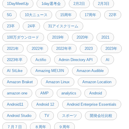
1DayMeetUp
1day選考会
2月2日
2月3日
5G
10大ニュース
15周年
17周年
22卒
23卒
24卒
31アイスクリーム
100万ダウンロード
2019年
2020年
2021
2021年
2022年
2022年卒
2023
2023年
2023年卒
Actifio
Admin Directory API
AI
AI StLike
Amazing MEIJIN
Amazon Audible
Amazon Braket
Amazon Linux
Amazon Location
amazon one
AMP
analytics
Android
Android11
Android 12
Android Enterprise Essentials
Android Studio
TV
スポーツ
開発会社比較
７月７日
８周年
９周年