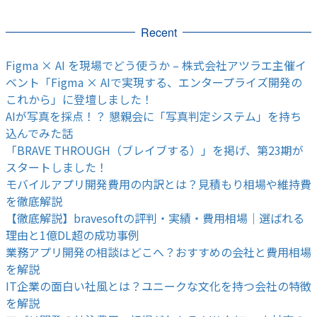
Recent
Figma × AI を現場でどう使うか – 株式会社アツラエ主催イ
ベント「Figma × AIで実現する、エンタープライズ開発の
これから」に登壇しました！
AIが写真を採点！？ 懇親会に「写真判定システム」を持ち
込んでみた話
「BRAVE THROUGH（ブレイブする）」を掲げ、第23期が
スタートしました！
モバイルアプリ開発費用の内訳とは？見積もり相場や維持費
を徹底解説
【徹底解説】bravesoftの評判・実績・費用相場｜選ばれる
理由と1億DL超の成功事例
業務アプリ開発の相談はどこへ？おすすめの会社と費用相場
を解説
IT企業の面白い社風とは？ユニークな文化を持つ会社の特徴
を解説