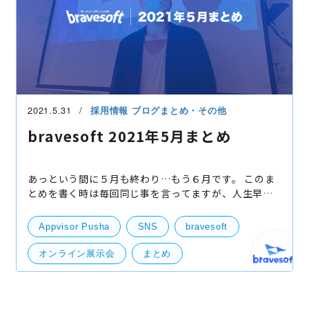
2021.5.31
採用情報
ブログまとめ・その他
bravesoft 2021年5月まとめ
あっという間に５月も終わり…もう６月です。 このま
とめを書く時は毎回同じ事を言ってますが、人生早い
ですね。 さて、そんな感じで５月は終始緊急事態宣言
発令で、あまりオフィスに出勤できなかった１ヶ月で
Appvisor Pusha
SNS
bravesoft
したが
オンライン展示会
まとめ
プロダクトレビュー