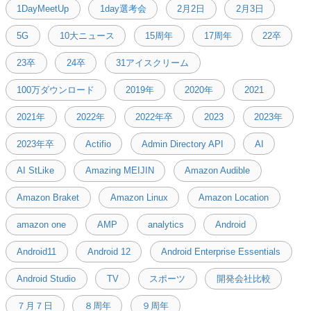
1DayMeetUp
1day選考会
2月2日
2月3日
5G
10大ニュース
15周年
17周年
22卒
23卒
24卒
31アイスクリーム
100万ダウンロード
2019年
2020年
2021
2021年
2022年
2022年卒
2023
2023年
2023年卒
Actifio
Admin Directory API
AI
AI StLike
Amazing MEIJIN
Amazon Audible
Amazon Braket
Amazon Linux
Amazon Location
amazon one
AMP
analytics
Android
Android11
Android 12
Android Enterprise Essentials
Android Studio
TV
スポーツ
開発会社比較
７月７日
８周年
９周年