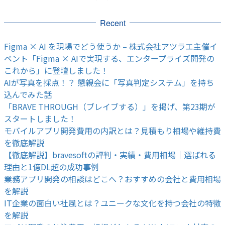
Recent
Figma × AI を現場でどう使うか – 株式会社アツラエ主催イ
ベント「Figma × AIで実現する、エンタープライズ開発の
これから」に登壇しました！
AIが写真を採点！？ 懇親会に「写真判定システム」を持ち
込んでみた話
「BRAVE THROUGH（ブレイブする）」を掲げ、第23期が
スタートしました！
モバイルアプリ開発費用の内訳とは？見積もり相場や維持費
を徹底解説
【徹底解説】bravesoftの評判・実績・費用相場｜選ばれる
理由と1億DL超の成功事例
業務アプリ開発の相談はどこへ？おすすめの会社と費用相場
を解説
IT企業の面白い社風とは？ユニークな文化を持つ会社の特徴
を解説