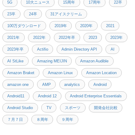
5G
10大ニュース
15周年
17周年
22卒
23卒
24卒
31アイスクリーム
100万ダウンロード
2019年
2020年
2021
2021年
2022年
2022年卒
2023
2023年
2023年卒
Actifio
Admin Directory API
AI
AI StLike
Amazing MEIJIN
Amazon Audible
Amazon Braket
Amazon Linux
Amazon Location
amazon one
AMP
analytics
Android
Android11
Android 12
Android Enterprise Essentials
Android Studio
TV
スポーツ
開発会社比較
７月７日
８周年
９周年