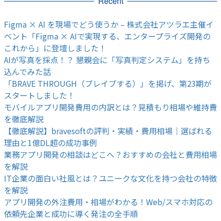
Recent
Figma × AI を現場でどう使うか – 株式会社アツラエ主催イ
ベント「Figma × AIで実現する、エンタープライズ開発の
これから」に登壇しました！
AIが写真を採点！？ 懇親会に「写真判定システム」を持ち
込んでみた話
「BRAVE THROUGH（ブレイブする）」を掲げ、第23期が
スタートしました！
モバイルアプリ開発費用の内訳とは？見積もり相場や維持費
を徹底解説
【徹底解説】bravesoftの評判・実績・費用相場｜選ばれる
理由と1億DL超の成功事例
業務アプリ開発の相談はどこへ？おすすめの会社と費用相場
を解説
IT企業の面白い社風とは？ユニークな文化を持つ会社の特徴
を解説
アプリ開発の外注費用・相場がわかる！Web/スマホ対応の
依頼先企業と成功に導く発注の全手順