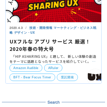
2020.4.3
技術・開発情報
マーケティング・ビジネス戦
略
デザイン・UX
UXフルな アプリ サービス 厳選！
2020年春の特大号
「HIP ASHARING UX」と題して、 新しい体験の創造
をテーマに話題となったサービスを紹介していく。 そ
れではスタートだ！ ARuler AndoridiOS Pokemon
Amazon Audible
ARuler
Go！でおなじみのARで寸法が測れる
BFT - Bear Focus Timer
受託開発
Stand.fm
StudyCast
UI/UXデザイン
UX
XZ（クローゼット）
ペンギンの島
Search
開発実績
競合情報・他社事例