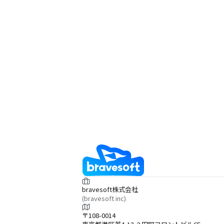
bravesoft株式会社
(bravesoft inc)
〒108-0014