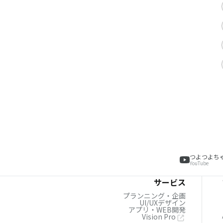
つよつよち
YouTube
サービス
プランニング・企画
UI/UXデザイン
アプリ・WEB開発
Vision Pro