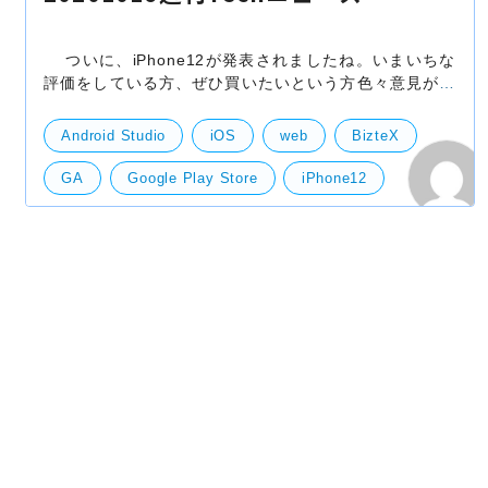
ついに、iPhone12が発表されましたね。いまいちな
評価をしている方、ぜひ買いたいという方色々意見があ
りますが、新しいものは早く触ってみたいですね。噂通
りイヤホンとかはついてないようですが、個人的には
Android Studio
iOS
web
BizteX
GA
Google Play Store
iPhone12
LiDAR
roadmap.sh
デジタル人民元
生体認証
技術開発
サーバー
開発・便利ツール
Andoroid