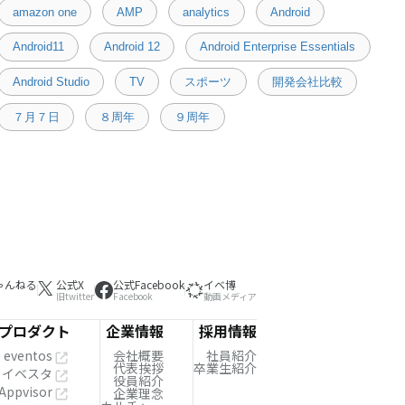
amazon one
AMP
analytics
Android
Android11
Android 12
Android Enterprise Essentials
Android Studio
TV
スポーツ
開発会社比較
７月７日
８周年
９周年
ゃんねる
公式X
公式Facebook
イベ博
旧twitter
Facebook
動画メディア
プロダクト
企業情報
採用情報
eventos
会社概要
社員紹介
代表挨拶
卒業生紹介
イベスタ
役員紹介
Appvisor
企業理念