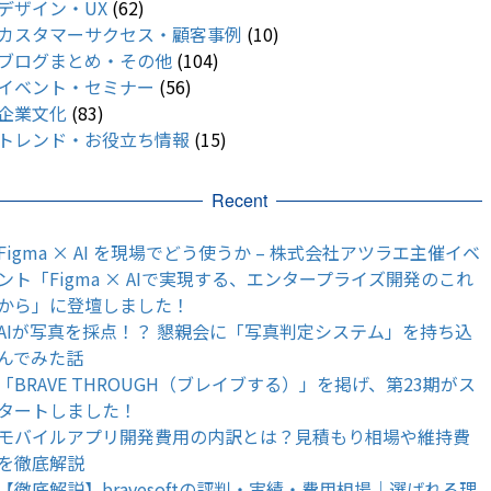
デザイン・UX
(62)
カスタマーサクセス・顧客事例
(10)
ブログまとめ・その他
(104)
イベント・セミナー
(56)
企業文化
(83)
トレンド・お役立ち情報
(15)
Recent
Figma × AI を現場でどう使うか – 株式会社アツラエ主催イベ
ント「Figma × AIで実現する、エンタープライズ開発のこれ
から」に登壇しました！
AIが写真を採点！？ 懇親会に「写真判定システム」を持ち込
んでみた話
「BRAVE THROUGH（ブレイブする）」を掲げ、第23期がス
タートしました！
モバイルアプリ開発費用の内訳とは？見積もり相場や維持費
を徹底解説
【徹底解説】bravesoftの評判・実績・費用相場｜選ばれる理