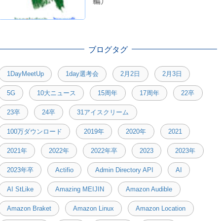
編）
ブログタグ
1DayMeetUp
1day選考会
2月2日
2月3日
5G
10大ニュース
15周年
17周年
22卒
23卒
24卒
31アイスクリーム
100万ダウンロード
2019年
2020年
2021
2021年
2022年
2022年卒
2023
2023年
2023年卒
Actifio
Admin Directory API
AI
AI StLike
Amazing MEIJIN
Amazon Audible
Amazon Braket
Amazon Linux
Amazon Location