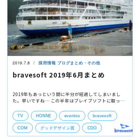
2019.7.8
採用情報
ブログまとめ・その他
bravesoft 2019年6月まとめ
2019年もあっという間に半分が経過してしまいまし
た。早いですね… この半年はブレイブソフトに取って
もなかなか濃い、実りのある半年でございました。 そ
んな上期最後の6月を振り返ります。 1. ブレイブナ
TV
HONNE
eventos
bravesoft
COM
グッドデザイン賞
CDO
ブレイブソフト
ブレイブナイト