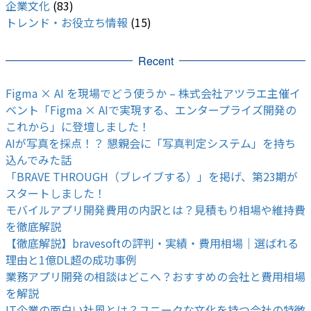
企業文化
(83)
トレンド・お役立ち情報
(15)
Recent
Figma × AI を現場でどう使うか – 株式会社アツラエ主催イ
ベント「Figma × AIで実現する、エンタープライズ開発の
これから」に登壇しました！
AIが写真を採点！？ 懇親会に「写真判定システム」を持ち
込んでみた話
「BRAVE THROUGH（ブレイブする）」を掲げ、第23期が
スタートしました！
モバイルアプリ開発費用の内訳とは？見積もり相場や維持費
を徹底解説
【徹底解説】bravesoftの評判・実績・費用相場｜選ばれる
理由と1億DL超の成功事例
業務アプリ開発の相談はどこへ？おすすめの会社と費用相場
を解説
IT企業の面白い社風とは？ユニークな文化を持つ会社の特徴