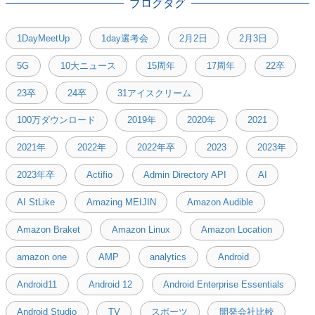
ブログタグ
1DayMeetUp
1day選考会
2月2日
2月3日
5G
10大ニュース
15周年
17周年
22卒
23卒
24卒
31アイスクリーム
100万ダウンロード
2019年
2020年
2021
2021年
2022年
2022年卒
2023
2023年
2023年卒
Actifio
Admin Directory API
AI
AI StLike
Amazing MEIJIN
Amazon Audible
Amazon Braket
Amazon Linux
Amazon Location
amazon one
AMP
analytics
Android
Android11
Android 12
Android Enterprise Essentials
Android Studio
TV
スポーツ
開発会社比較