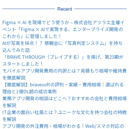
Recent
Figma × AI を現場でどう使うか – 株式会社アツラエ主催イ
ベント「Figma × AIで実現する、エンタープライズ開発の
これから」に登壇しました！
AIが写真を採点！？ 懇親会に「写真判定システム」を持ち
込んでみた話
「BRAVE THROUGH（ブレイブする）」を掲げ、第23期が
スタートしました！
モバイルアプリ開発費用の内訳とは？見積もり相場や維持費
を徹底解説
【徹底解説】bravesoftの評判・実績・費用相場｜選ばれる
理由と1億DL超の成功事例
業務アプリ開発の相談はどこへ？おすすめの会社と費用相場
を解説
IT企業の面白い社風とは？ユニークな文化を持つ会社の特徴
を解説
アプリ開発の外注費用・相場がわかる！Web/スマホ対応の