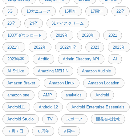
5G
10大ニュース
15周年
17周年
22卒
23卒
24卒
31アイスクリーム
100万ダウンロード
2019年
2020年
2021
2021年
2022年
2022年卒
2023
2023年
2023年卒
Actifio
Admin Directory API
AI
AI StLike
Amazing MEIJIN
Amazon Audible
Amazon Braket
Amazon Linux
Amazon Location
amazon one
AMP
analytics
Android
Android11
Android 12
Android Enterprise Essentials
Android Studio
TV
スポーツ
開発会社比較
７月７日
８周年
９周年