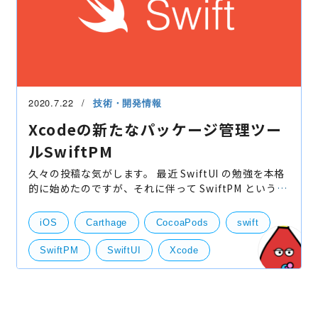
2020.7.22
技術・開発情報
Xcodeの新たなパッケージ管理ツー
ルSwiftPM
久々の投稿な気がします。 最近 SwiftUI の勉強を本格
的に始めたのですが、それに伴って SwiftPM というパ
ッケージ管理ツールの存在を（今更ながら）知ったの
で紹介したいと思います。（SwiftUI についても近々
iOS
Carthage
CocoaPods
swift
社内
SwiftPM
SwiftUI
Xcode
技術開発