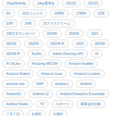
1DayMeetUp
1day選考会
2月2日
2月3日
5G
10大ニュース
15周年
17周年
22卒
23卒
24卒
31アイスクリーム
100万ダウンロード
2019年
2020年
2021
2021年
2022年
2022年卒
2023
2023年
2023年卒
Actifio
Admin Directory API
AI
AI StLike
Amazing MEIJIN
Amazon Audible
Amazon Braket
Amazon Linux
Amazon Location
amazon one
AMP
analytics
Android
Android11
Android 12
Android Enterprise Essentials
Android Studio
TV
スポーツ
開発会社比較
７月７日
８周年
９周年