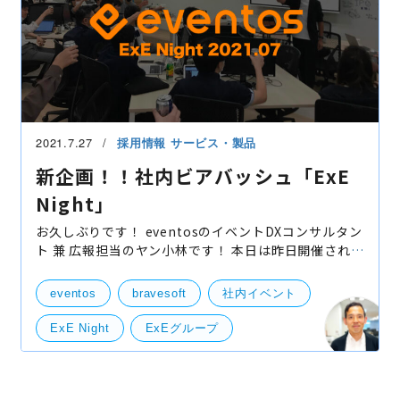
2021.7.27
採用情報
サービス・製品
新企画！！社内ビアバッシュ「ExE
Night」
お久しぶりです！ eventosのイベントDXコンサルタン
ト 兼 広報担当のヤン小林です！ 本日は昨日開催されま
した「ExE Night」についてのレポートをお伝えさせ
て頂きます！ What's ExE Night？ bravesoftで
eventos
bravesoft
社内イベント
ExE Night
ExEグループ
ビアバッシュ