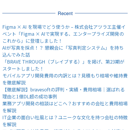
Recent
Figma × AI を現場でどう使うか – 株式会社アツラエ主催イ
ベント「Figma × AIで実現する、エンタープライズ開発の
これから」に登壇しました！
AIが写真を採点！？ 懇親会に「写真判定システム」を持ち
込んでみた話
「BRAVE THROUGH（ブレイブする）」を掲げ、第23期が
スタートしました！
モバイルアプリ開発費用の内訳とは？見積もり相場や維持費
を徹底解説
【徹底解説】bravesoftの評判・実績・費用相場｜選ばれる
理由と1億DL超の成功事例
業務アプリ開発の相談はどこへ？おすすめの会社と費用相場
を解説
IT企業の面白い社風とは？ユニークな文化を持つ会社の特徴
を解説