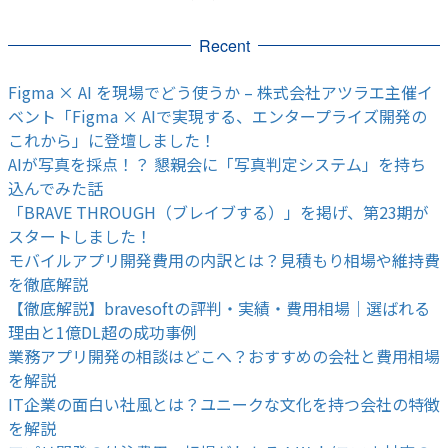
Recent
Figma × AI を現場でどう使うか – 株式会社アツラエ主催イ
ベント「Figma × AIで実現する、エンタープライズ開発の
これから」に登壇しました！
AIが写真を採点！？ 懇親会に「写真判定システム」を持ち
込んでみた話
「BRAVE THROUGH（ブレイブする）」を掲げ、第23期が
スタートしました！
モバイルアプリ開発費用の内訳とは？見積もり相場や維持費
を徹底解説
【徹底解説】bravesoftの評判・実績・費用相場｜選ばれる
理由と1億DL超の成功事例
業務アプリ開発の相談はどこへ？おすすめの会社と費用相場
を解説
IT企業の面白い社風とは？ユニークな文化を持つ会社の特徴
を解説