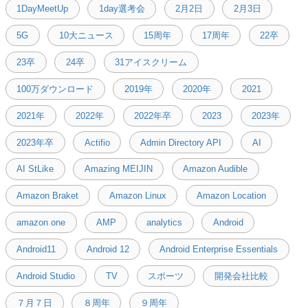
1DayMeetUp
1day選考会
2月2日
2月3日
5G
10大ニュース
15周年
17周年
22卒
23卒
24卒
31アイスクリーム
100万ダウンロード
2019年
2020年
2021
2021年
2022年
2022年卒
2023
2023年
2023年卒
Actifio
Admin Directory API
AI
AI StLike
Amazing MEIJIN
Amazon Audible
Amazon Braket
Amazon Linux
Amazon Location
amazon one
AMP
analytics
Android
Android11
Android 12
Android Enterprise Essentials
Android Studio
TV
スポーツ
開発会社比較
７月７日
８周年
９周年