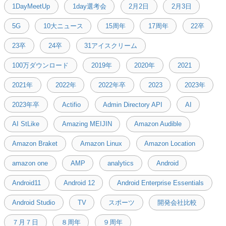
1DayMeetUp
1day選考会
2月2日
2月3日
5G
10大ニュース
15周年
17周年
22卒
23卒
24卒
31アイスクリーム
100万ダウンロード
2019年
2020年
2021
2021年
2022年
2022年卒
2023
2023年
2023年卒
Actifio
Admin Directory API
AI
AI StLike
Amazing MEIJIN
Amazon Audible
Amazon Braket
Amazon Linux
Amazon Location
amazon one
AMP
analytics
Android
Android11
Android 12
Android Enterprise Essentials
Android Studio
TV
スポーツ
開発会社比較
７月７日
８周年
９周年