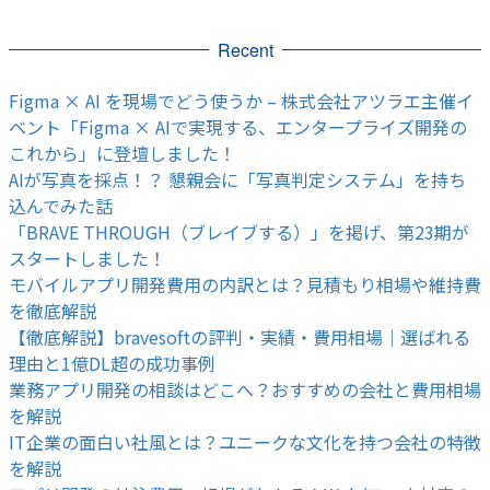
Recent
Figma × AI を現場でどう使うか – 株式会社アツラエ主催イ
ベント「Figma × AIで実現する、エンタープライズ開発の
これから」に登壇しました！
AIが写真を採点！？ 懇親会に「写真判定システム」を持ち
込んでみた話
「BRAVE THROUGH（ブレイブする）」を掲げ、第23期が
スタートしました！
モバイルアプリ開発費用の内訳とは？見積もり相場や維持費
を徹底解説
【徹底解説】bravesoftの評判・実績・費用相場｜選ばれる
理由と1億DL超の成功事例
業務アプリ開発の相談はどこへ？おすすめの会社と費用相場
を解説
IT企業の面白い社風とは？ユニークな文化を持つ会社の特徴
を解説