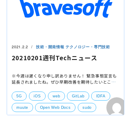
2021.2.2
技術・開発情報
テクノロジー・専門技術
20210201週刊Techニュース
※今週は遅くなり申し訳ありません！ 緊急事態宣言も
延長されましたね。ぜひ早期改善を期待したいところ
ですが、このような状況を打開できるのもIT技術！ と
いうわけで、今週はわりとさくっとまとめましたが、
5G
iOS
web
GitLab
IDFA
ぜ
muute
Open Web Docs
sudo
カオスマップ
ギャンブルアプリ
脆弱性
サーバー
Andoroid