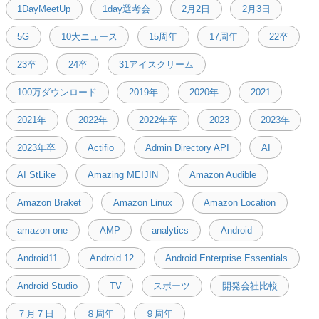
1DayMeetUp
1day選考会
2月2日
2月3日
5G
10大ニュース
15周年
17周年
22卒
23卒
24卒
31アイスクリーム
100万ダウンロード
2019年
2020年
2021
2021年
2022年
2022年卒
2023
2023年
2023年卒
Actifio
Admin Directory API
AI
AI StLike
Amazing MEIJIN
Amazon Audible
Amazon Braket
Amazon Linux
Amazon Location
amazon one
AMP
analytics
Android
Android11
Android 12
Android Enterprise Essentials
Android Studio
TV
スポーツ
開発会社比較
７月７日
８周年
９周年