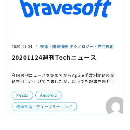
2020.11.24
技術・開発情報
テクノロジー・専門技術
20201124週刊Techニュース
今回週刊ニュースを始めてからApple手数料問題の話
題を何回か上げてきましたが、以下でも記事を紹介し
ているように（特定の条件で）30％から15％に引き下
げることを発表しました。 これだけ問題になっていた
Peatix
Andoroid
対策か
機械学習・ディープラーニング
開発・便利ツール
サーバー
技術開発
Udemy
Storage Lends
Stadia