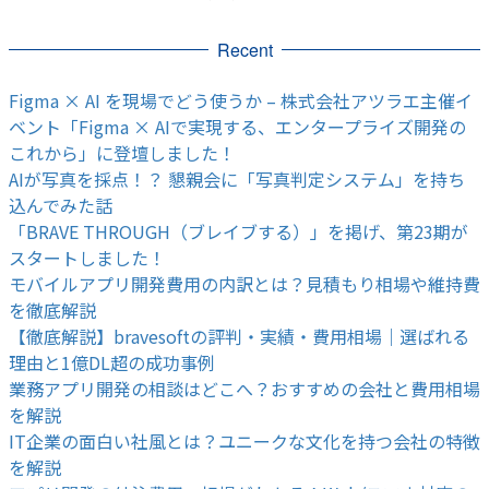
Recent
Figma × AI を現場でどう使うか – 株式会社アツラエ主催イ
ベント「Figma × AIで実現する、エンタープライズ開発の
これから」に登壇しました！
AIが写真を採点！？ 懇親会に「写真判定システム」を持ち
込んでみた話
「BRAVE THROUGH（ブレイブする）」を掲げ、第23期が
スタートしました！
モバイルアプリ開発費用の内訳とは？見積もり相場や維持費
を徹底解説
【徹底解説】bravesoftの評判・実績・費用相場｜選ばれる
理由と1億DL超の成功事例
業務アプリ開発の相談はどこへ？おすすめの会社と費用相場
を解説
IT企業の面白い社風とは？ユニークな文化を持つ会社の特徴
を解説