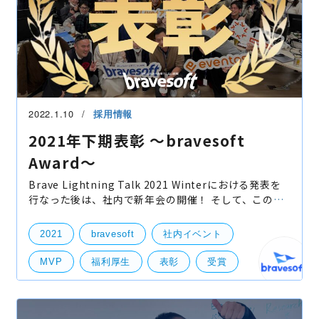
2022.1.10
採用情報
2021年下期表彰 〜bravesoft
Award〜
Brave Lightning Talk 2021 Winterにおける発表を
行なった後は、社内で新年会の開催！ そして、この新
年会において2021年下期の各種表彰を行いました！ 新
年会の乾杯の挨拶は古岡部長！ 乾杯を行い、普
2021
bravesoft
社内イベント
MVP
福利厚生
表彰
受賞