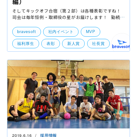
編）
そしてキックオフ合宿（第２部）は各種表彰ですね！
司会は毎年恒例・取締役の星がお届けします！ 勤続表
彰 bravesoftは長年勤めてくれた社員を大事にします
ので、勤続年数に応じて「賞与」を用意しており
bravesoft
社内イベント
MVP
福利厚生
表彰
新人賞
社長賞
2019.6.16
採用情報