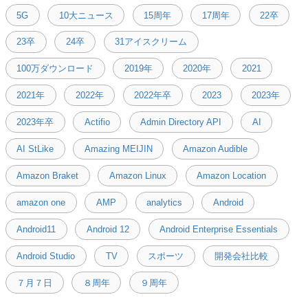
5G
10大ニュース
15周年
17周年
22卒
23卒
24卒
31アイスクリーム
100万ダウンロード
2019年
2020年
2021
2021年
2022年
2022年卒
2023
2023年
2023年卒
Actifio
Admin Directory API
AI
AI StLike
Amazing MEIJIN
Amazon Audible
Amazon Braket
Amazon Linux
Amazon Location
amazon one
AMP
analytics
Android
Android11
Android 12
Android Enterprise Essentials
Android Studio
TV
スポーツ
開発会社比較
７月７日
８周年
９周年