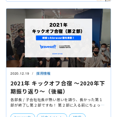
社員インタビュー
エンジニア
MBP
MVP
アプリ開発
友達紹介
リファラル採用
賞金
2020.12.19
採用情報
2021年 キックオフ合宿 〜2020年下
期振り返り〜（後編）
各部長 / 子会社社長が熱い思いを語り、長かった第１
部が終了し第２部ですね！ 第２部に入る前にちょっと
したレクリエーションを行いつつ、 盛り上がってあっ
たまった所で各種表彰がスタート！ （bravesoftの表