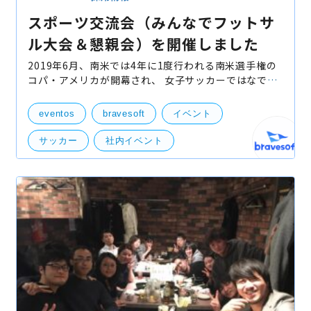
スポーツ交流会（みんなでフットサ
ル大会＆懇親会）を開催しました
2019年6月、南米では4年に1度行われる南米選手権の
コパ・アメリカが開幕され、 女子サッカーではなでし
こJAPANがW杯し、トゥーロンでもU-22日本代表が決
勝戦を戦い、 そしてなんとも言ってもFC東京の久保選
eventos
bravesoft
イベント
手のレア
サッカー
社内イベント
ブレイブソフト
Live!アンケート
MVP
フットサル
部活動