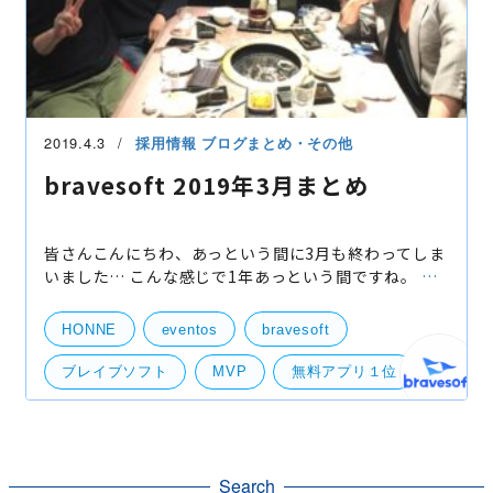
2019.4.3
採用情報
ブログまとめ・その他
bravesoft 2019年3月まとめ
皆さんこんにちわ、あっという間に3月も終わってしま
いました… こんな感じで1年あっという間ですね。 そ
うして新元号も発表され、新たな気分で4月を迎えた今
日この頃ですが、激動の3月を振り返りたいと思います
HONNE
eventos
bravesoft
ブレイブソフト
MVP
無料アプリ１位
まとめ
Search