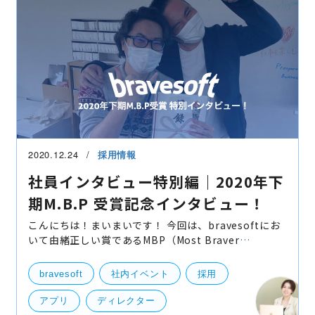
2020.12.24
採用情報
社員インタビュー特別編｜2020年下
期M.B.P 受賞記念インタビュー！
こんにちは！まいまいです！ 今回は、bravesoftにお
いて由緒正しい賞であるMBP（Most Braver
Person：MVPのことを弊社ではMBPと呼んでいま
す）を勝ち取った西野さんにヒーローインタビューに
bravesoft
社内イベント
採用
ご協力頂きました！！（
アプリ
ディレクター