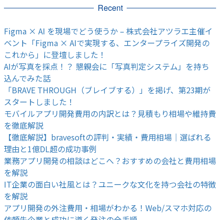
Recent
Figma × AI を現場でどう使うか – 株式会社アツラエ主催イ
ベント「Figma × AIで実現する、エンタープライズ開発の
これから」に登壇しました！
AIが写真を採点！？ 懇親会に「写真判定システム」を持ち
込んでみた話
「BRAVE THROUGH（ブレイブする）」を掲げ、第23期が
スタートしました！
モバイルアプリ開発費用の内訳とは？見積もり相場や維持費
を徹底解説
【徹底解説】bravesoftの評判・実績・費用相場｜選ばれる
理由と1億DL超の成功事例
業務アプリ開発の相談はどこへ？おすすめの会社と費用相場
を解説
IT企業の面白い社風とは？ユニークな文化を持つ会社の特徴
を解説
アプリ開発の外注費用・相場がわかる！Web/スマホ対応の
依頼先企業と成功に導く発注の全手順