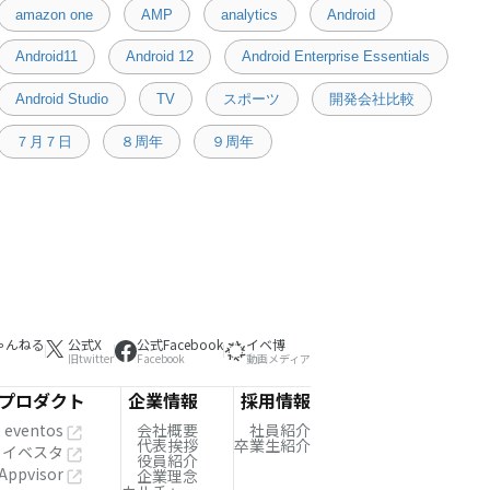
amazon one
AMP
analytics
Android
Android11
Android 12
Android Enterprise Essentials
Android Studio
TV
スポーツ
開発会社比較
７月７日
８周年
９周年
ゃんねる
公式X
公式Facebook
イベ博
旧twitter
Facebook
動画メディア
プロダクト
企業情報
採用情報
eventos
会社概要
社員紹介
代表挨拶
卒業生紹介
イベスタ
役員紹介
Appvisor
企業理念