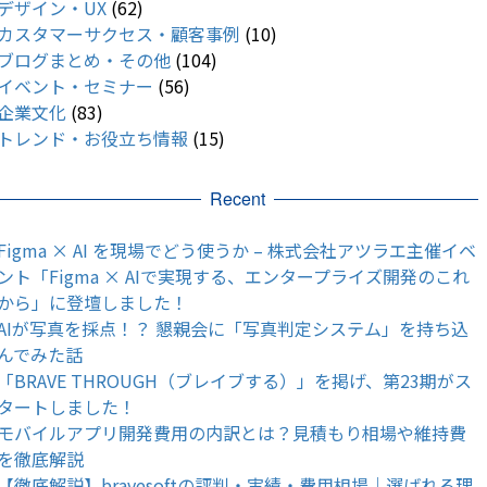
デザイン・UX
(62)
カスタマーサクセス・顧客事例
(10)
ブログまとめ・その他
(104)
イベント・セミナー
(56)
企業文化
(83)
トレンド・お役立ち情報
(15)
Recent
Figma × AI を現場でどう使うか – 株式会社アツラエ主催イベ
ント「Figma × AIで実現する、エンタープライズ開発のこれ
から」に登壇しました！
AIが写真を採点！？ 懇親会に「写真判定システム」を持ち込
んでみた話
「BRAVE THROUGH（ブレイブする）」を掲げ、第23期がス
タートしました！
モバイルアプリ開発費用の内訳とは？見積もり相場や維持費
を徹底解説
【徹底解説】bravesoftの評判・実績・費用相場｜選ばれる理