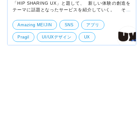
「HIP SHARING UX」と題して、 新しい体験の創造を
テーマに話題となったサービスを紹介していく。 それ
ではスタートだ！ Amazing MEIJIN AndroidiOS
●●名人！というよう
Amazing MEIJIN
SNS
アプリ
Pragil
UI/UXデザイン
UX
クラシル
サトウさん
ビデオ通話
レゴライフ
声とも
料理動画
UI・UXデザイン