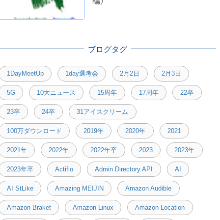
編）
ブログタグ
1DayMeetUp
1day選考会
2月2日
2月3日
5G
10大ニュース
15周年
17周年
22卒
23卒
24卒
31アイスクリーム
100万ダウンロード
2019年
2020年
2021
2021年
2022年
2022年卒
2023
2023年
2023年卒
Actifio
Admin Directory API
AI
AI StLike
Amazing MEIJIN
Amazon Audible
Amazon Braket
Amazon Linux
Amazon Location