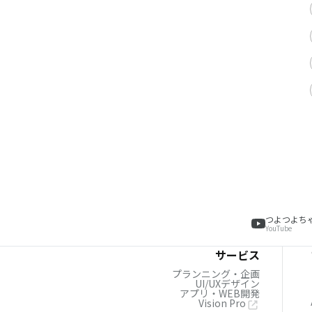
つよつよち
YouTube
サービス
プランニング・企画
UI/UXデザイン
アプリ・WEB開発
Vision Pro