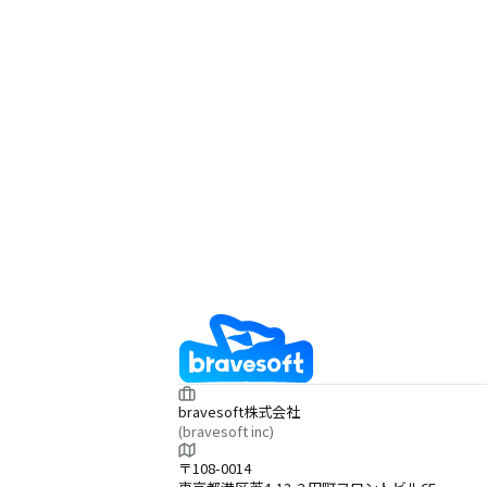
bravesoft株式会社
(bravesoft inc)
〒108-0014