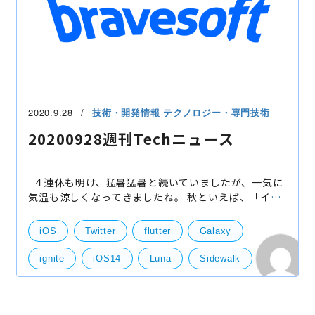
2020.9.28
技術・開発情報
テクノロジー・専門技術
20200928週刊Techニュース
４連休も明け、猛暑猛暑と続いていましたが、一気に
気温も涼しくなってきましたね。 秋といえば、「イベ
ントの秋！」ですね。今年はコロナの影響もあり、イ
ベント感が少し弱いですが、例年とは違う新たなイベ
iOS
Twitter
flutter
Galaxy
ン
ignite
iOS14
Luna
Sidewalk
swift
ウィジェット
東京ゲームショウ
顔認証
技術開発
サーバー