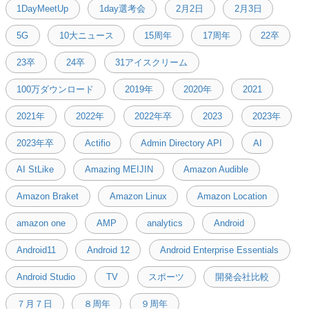
1DayMeetUp
1day選考会
2月2日
2月3日
5G
10大ニュース
15周年
17周年
22卒
23卒
24卒
31アイスクリーム
100万ダウンロード
2019年
2020年
2021
2021年
2022年
2022年卒
2023
2023年
2023年卒
Actifio
Admin Directory API
AI
AI StLike
Amazing MEIJIN
Amazon Audible
Amazon Braket
Amazon Linux
Amazon Location
amazon one
AMP
analytics
Android
Android11
Android 12
Android Enterprise Essentials
Android Studio
TV
スポーツ
開発会社比較
７月７日
８周年
９周年