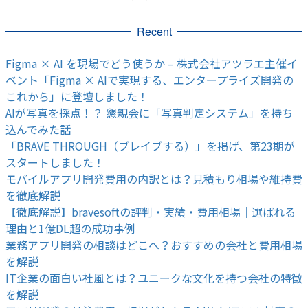
Recent
Figma × AI を現場でどう使うか – 株式会社アツラエ主催イ
ベント「Figma × AIで実現する、エンタープライズ開発の
これから」に登壇しました！
AIが写真を採点！？ 懇親会に「写真判定システム」を持ち
込んでみた話
「BRAVE THROUGH（ブレイブする）」を掲げ、第23期が
スタートしました！
モバイルアプリ開発費用の内訳とは？見積もり相場や維持費
を徹底解説
【徹底解説】bravesoftの評判・実績・費用相場｜選ばれる
理由と1億DL超の成功事例
業務アプリ開発の相談はどこへ？おすすめの会社と費用相場
を解説
IT企業の面白い社風とは？ユニークな文化を持つ会社の特徴
を解説