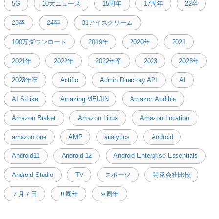
5G
10大ニュース
15周年
17周年
22卒
23卒
24卒
31アイスクリーム
100万ダウンロード
2019年
2020年
2021
2021年
2022年
2022年卒
2023
2023年
2023年卒
Actifio
Admin Directory API
AI
AI StLike
Amazing MEIJIN
Amazon Audible
Amazon Braket
Amazon Linux
Amazon Location
amazon one
AMP
analytics
Android
Android11
Android 12
Android Enterprise Essentials
Android Studio
TV
スポーツ
開発会社比較
７月７日
８周年
９周年