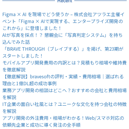
Recent
Figma × AI を現場でどう使うか – 株式会社アツラエ主催イ
ベント「Figma × AIで実現する、エンタープライズ開発の
これから」に登壇しました！
AIが写真を採点！？ 懇親会に「写真判定システム」を持ち
込んでみた話
「BRAVE THROUGH（ブレイブする）」を掲げ、第23期が
スタートしました！
モバイルアプリ開発費用の内訳とは？見積もり相場や維持費
を徹底解説
【徹底解説】bravesoftの評判・実績・費用相場｜選ばれる
理由と1億DL超の成功事例
業務アプリ開発の相談はどこへ？おすすめの会社と費用相場
を解説
IT企業の面白い社風とは？ユニークな文化を持つ会社の特徴
を解説
アプリ開発の外注費用・相場がわかる！Web/スマホ対応の
依頼先企業と成功に導く発注の全手順