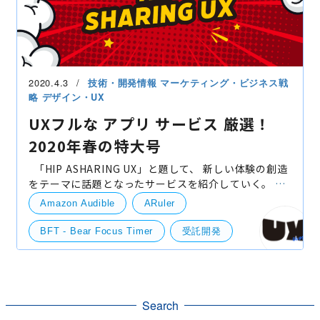
2020.4.3
技術・開発情報
マーケティング・ビジネス戦
略
デザイン・UX
UXフルな アプリ サービス 厳選！
2020年春の特大号
「HIP ASHARING UX」と題して、 新しい体験の創造
をテーマに話題となったサービスを紹介していく。 そ
れではスタートだ！ ARuler AndoridiOS Pokemon
Amazon Audible
ARuler
Go！でおなじみのARで寸法が測れる
BFT - Bear Focus Timer
受託開発
Stand.fm
StudyCast
UI/UXデザイン
UX
XZ（クローゼット）
ペンギンの島
Search
開発実績
競合情報・他社事例