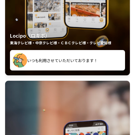
Locipo（ロキポ）
東海テレビ様・中京テレビ様・ＣＢＣテレビ様・テレビ愛知様
れるの嬉しいポイント
いつも利用させていただいております！
中京テレビのおもしろ番組が視聴可能地域外からも見