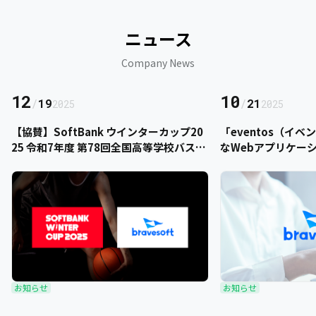
ニュース
Company News
12
10
/
19
/
21
2025
2025
【協賛】SoftBank ウインターカップ20
「eventos（イ
25 令和7年度 第78回全国高等学校バスケ
なWebアプリケー
ットボール選手権大会にbravesoftが協
をご提供いただきま
賛いたします
お知らせ
お知らせ