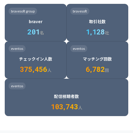
8

6

7

7

7

8

4

4

8

6

5

6

7

7

8

9

3

9

7

8

8

8

9

5

5

9

7

6

7

8

8

9

0

4

bravesoft group
bravesoft
0

8

9

9

9

0

6

6

0

8

7

8

9

9

0

1

5

braver
取引社数
1

9

0

0

0

1

7

7

1

9

8

9

0

0

1

2

6

2
0
1
1
,
1
2
8
8

2

0

9

0

1

1

2

3

7

名
社
9

3

1

0

1

2

2

3

4

8

2

1

4

8

5

4

0

4

2

1

2

3

3

4

5

9

3

2

5

9

6

5

eventos
eventos
1

5

3

2

3

4

4

5

6

0

4

3

6

0

7

6

チェックイン人数
マッチング回数
2

6

4

3

4

5

5

6

7

1

5

4

7

1

8

7

3
7
5
,
4
5
6
6
,
7
8
2
6

5

8

2

9

8

人
回
7

6

9

3

0

9

8

7

0

4

1

0

eventos
9

8

1

5

2

1

配信視聴者数
0

9

2

6

3

2

1
0
3
,
7
4
3
人