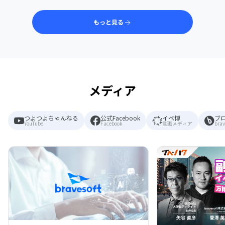
もっと見る
メディア
つよつよちゃんねる
公式Facebook
イベ博
ブ
YouTube
Facebook
動画メディア
brav