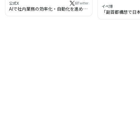
公式X
旧Twitter
イベ博
AIで社内業務の効率化・自動化を進めま
「副首都構想で日
せんか？
わる!? 万博・IR
の将来像」