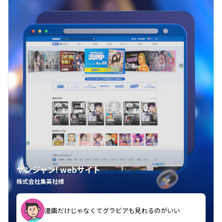
ヤンジャン! webサイト
株式会社集英社様
漫画だけじゃなくてグラビアも見れるのがいい
紙の雑誌買うより安くて助かる