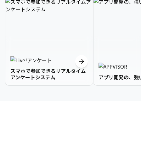
スマホで参加できるリアルタイム
アンケートシステム
アプリ開発の、強
3

1

2

2

2

3

9

4

2

3

3

3

4

0

企業情報
5

3

4

4

4

5

1

6

4

5

5

5

6

2

About Us
7

5

6

6

6

7

3
