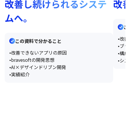
改善し続けられるシステ
改
ムへ。
こ
•
改善
この資料で分かること
•
ブラ
•
改善できないアプリの原因
•
構成
•
bravesoftの開発思想
•
シス
•
AI×デザインドリブン開発
•
実績紹介