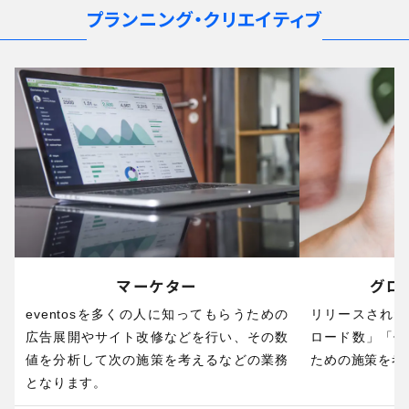
プランニング・クリエイティブ
マーケター
グロ
eventosを多くの人に知ってもらうための
リリースされた
広告展開やサイト改修などを行い、その数
ロード数」「使
値を分析して次の施策を考えるなどの業務
ための施策を考
となります。