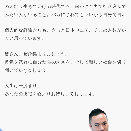
のんびり生きていける時代でも、何かに全力で打ち込んで
つつあります。 ジワジワと高齢化が進み、保守的な空気
みたい人がいること。バカにされてもいいから自分で自分
に包まれた社会では、危なっかしい挑戦をする人より、行
の未来を切り開いていける人がいること。理想のものづく
儀の良い人が増えてきています。 ああ、残念だなと、諦
個人的な経験からも、きっと日本中にそこそこの人数がい
りを追求して社会に貢献したいと想う人がいること。
めることもできます。でも、人生は一度きり。
ると思っています。
批判ばかりで黄昏れながら無為に過ごしている暇はありま
せん。
皆さん、ぜひ集まりましょう。
勇気を武器に自分たちの未来を、そして新しい社会を切り
開いていきましょう。
人生は一度きり。
あなたの挑戦を心よりお待ちしております。