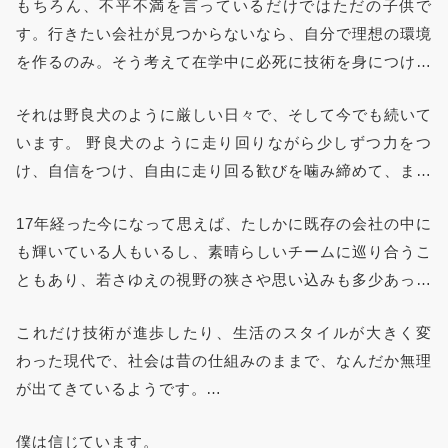
もちろん、不平不満を言っているだけではただの子供で
「シューカツ」というものを避ける道を真剣に探しまし
す。行きたい会社が見つからないなら、自分で理想の環境
た。
を作るのみ。そう考えて在学中に必死に技術を身につけ社
会とのつながりを作り、シューカツはせずに23歳でこの会
それは野良犬のように厳しい日々で、そして今でも続いて
社を起業しました。
います。 野良犬のように走り回りながら少しずつ力をつ
け、自信をつけ、自由に走り回る歓びを噛み締めて、また
新しい荒野に向かっています。
17年経った今になって思えば、たしかに既存の会社の中に
も輝いている人もいるし、素晴らしいチームに巡り合うこ
ともあり、若さゆえの視野の狭さや思い込みも多少あった
かもしれません。
これだけ技術が進歩したり、生活のスタイルが大きく変
でも、なんだか今の「会社」や「社会」はちょっとおかし
わった現代で、社会は昔の仕組みのままで、なんだか無理
い。これは子供から大人までみんな感じているのではない
が出てきているようです。
でしょうか？
低成長でもなんとなく生活していける幸せな現代では、
僕は信じています。
仕事に情熱を持ち新しい挑戦を続けるという価値観も薄れ