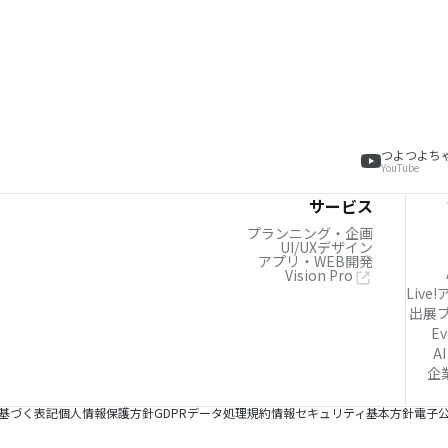
つよつよち
YouTube
サービス
プランニング・企画
UI/UXデザイン
アプリ・WEB開発
Vision Pro
Live
出展
Ev
AI
企
基づく表記
個人情報保護方針
GDPRデータ処理規約
情報セキュリティ基本方針
電子