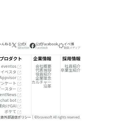
ゃんねる
公式X
公式Facebook
イベ博
旧twitter
Facebook
動画メディア
プロダクト
企業情報
採用情報
eventos
会社概要
社員紹介
代表挨拶
卒業生紹介
イベスタ
役員紹介
Appvisor
企業理念
カルチャー
!アンケート
沿革
ブースター
entNews
 chat bot
業向けGAI
ボケて
公告
外部送信ポリシー
©bravesoft All rights reserved.