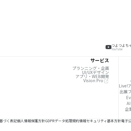
つよつよち
YouTube
サービス
プランニング・企画
UI/UXデザイン
アプリ・WEB開発
Vision Pro
Live
出展
Ev
AI
企
基づく表記
個人情報保護方針
GDPRデータ処理規約
情報セキュリティ基本方針
電子