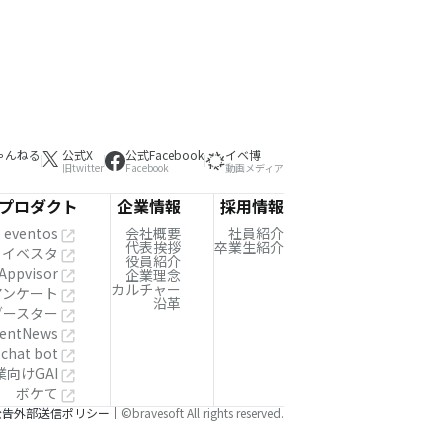
ゃんねる
公式X
公式Facebook
イベ博
旧twitter
Facebook
動画メディア
プロダクト
企業情報
採用情報
eventos
会社概要
社員紹介
代表挨拶
卒業生紹介
イベスタ
役員紹介
Appvisor
企業理念
カルチャー
!アンケート
沿革
ブースター
entNews
 chat bot
業向けGAI
ボケて
公告
外部送信ポリシー
©bravesoft All rights reserved.