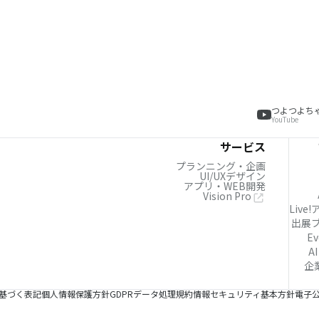
つよつよち
YouTube
サービス
プランニング・企画
UI/UXデザイン
アプリ・WEB開発
Vision Pro
Live
出展
Ev
AI
企
基づく表記
個人情報保護方針
GDPRデータ処理規約
情報セキュリティ基本方針
電子