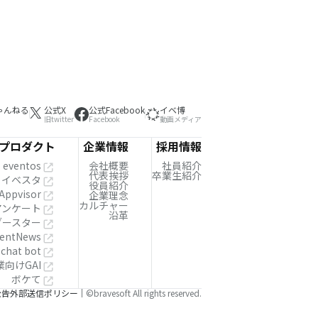
ゃんねる
公式X
公式Facebook
イベ博
旧twitter
Facebook
動画メディア
プロダクト
企業情報
採用情報
eventos
会社概要
社員紹介
代表挨拶
卒業生紹介
イベスタ
役員紹介
Appvisor
企業理念
カルチャー
!アンケート
沿革
ブースター
entNews
 chat bot
業向けGAI
ボケて
公告
外部送信ポリシー
©bravesoft All rights reserved.