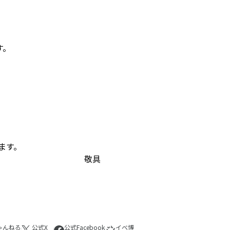
す。
ます。
敬具
ゃんねる
公式X
公式Facebook
イベ博