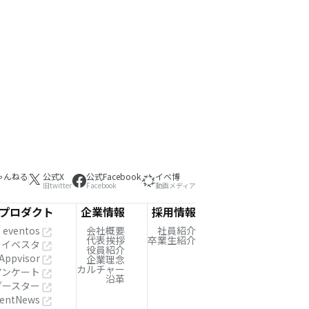
ゃんねる
公式X
公式Facebook
イベ博
旧twitter
Facebook
動画メディア
プロダクト
企業情報
採用情報
eventos
会社概要
社員紹介
代表挨拶
卒業生紹介
イベスタ
役員紹介
Appvisor
企業理念
カルチャー
!アンケート
沿革
ブースター
entNews