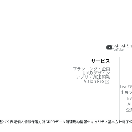
つよつよち
YouTube
サービス
プランニング・企画
UI/UXデザイン
アプリ・WEB開発
Vision Pro
Live
出展
Ev
AI
企
基づく表記
個人情報保護方針
GDPRデータ処理規約
情報セキュリティ基本方針
電子