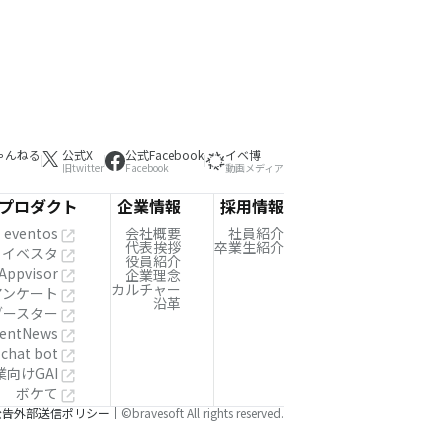
ゃんねる
公式X
公式Facebook
イベ博
旧twitter
Facebook
動画メディア
プロダクト
企業情報
採用情報
eventos
会社概要
社員紹介
代表挨拶
卒業生紹介
イベスタ
役員紹介
Appvisor
企業理念
カルチャー
!アンケート
沿革
ブースター
entNews
 chat bot
業向けGAI
ボケて
公告
外部送信ポリシー
©bravesoft All rights reserved.