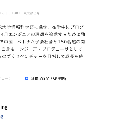
ing
ng