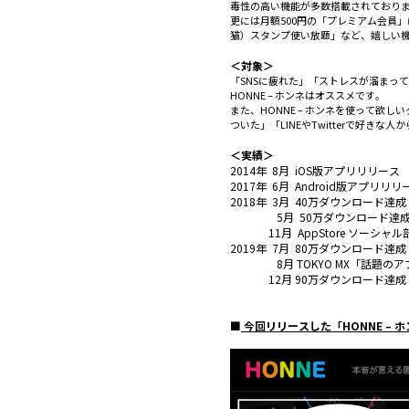
毒性の高い機能が多数搭載されており
更には月額500円の「プレミアム会員
猫）スタンプ使い放題」など、嬉しい
＜対象＞
「SNSに疲れた」「ストレスが溜まっ
HONNE – ホンネはオススメです。
また、HONNE – ホンネを使って
ついた」「LINEやTwitterで好き
＜実績＞
2014年
8月 iOS版アプリリリース
2017年
6月 Android版アプリリリ
2018年
3月 40万ダウンロード達成
5月 50万ダウンロード達
11月 AppStore ソーシャル
2019年
7月 80万ダウンロード達成
8月 TOKYO MX「話題のア
12月 90万ダウンロード達成
■
今回リリースした「HONNE – 