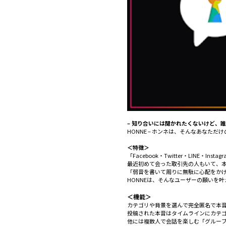
– 知り合いには聞かれたくないけど、誰
HONNE – ホンネは、そんなあなた
＜特徴＞
「Facebook・Twitter・LINE・
最近初めて会った取引先の人もいて、
「弱音を書いて周りに無駄に心配をか
HONNEは、そんなユーザーの願いを叶
＜機能＞
カテゴリや背景を選んで完全匿名で本
投稿された本音はタイムラインにカテ
他には複数人で会話を楽しむ「グルー