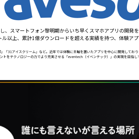
設立し、スマートフォン黎明期からいち早くスマホアプリの開発
イトル以上、累計1億ダウンロードを超える実績を持つ、体験ア
官邸」「31アイスクリーム」など。近年では体験に主軸を置いたアプリを中心に開発してお
イベントをテクノロジーの力でより充実させる「eventech（イベンテック）」の実現を目指