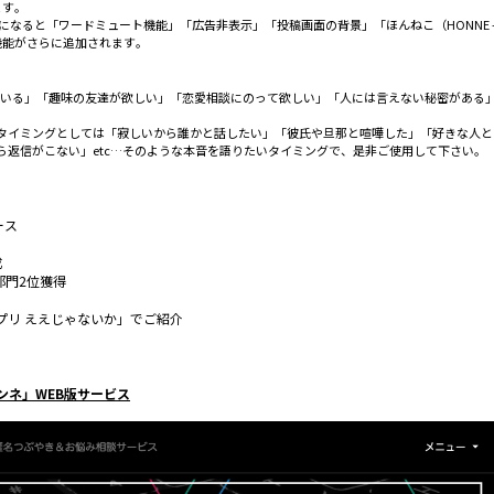
ます。
」になると「ワードミュート機能」「広告非表示」「投稿画面の背景」「ほんねこ（HONNE 
機能がさらに追加されます。
ている」「趣味の友達が欲しい」「恋愛相談にのって欲しい」「人には言えない秘密がある」
欲しいタイミングとしては「寂しいから誰かと話したい」「彼氏や旦那と喧嘩した」「好きな人
な人から返信がこない」etc…そのような本音を語りたいタイミングで、是非ご使用して下さい。
ース
成
部門2位獲得
プリ ええじゃないか」でご紹介
ホンネ」WEB版サービス