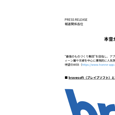
PRESS RELEASE
報道関係各位
本音
“最強のものづくり集団”を目指し、アプ
ィーン層や主婦を中心に爆発的に人気急増
待望のWEB（
https://www.honne-app
■
bravesoft（ブレイブソフト）