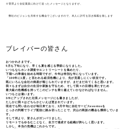
※菅澤より全従業員に向けて送ったメッセージとなりますが、
弊社のビジョンを共有する機会でございますので、本人に許可を頂き掲載を致します
ブレイバーの皆さん
おつかれさまです。
5月も下旬になり、早くも夏を感じる季節になりました。
いつもならホンネ調査やエントリーシートを集めたり、
下期への準備を始める時期ですが、今年は特別な年になっています。
「100年に1度」と言われる経済危機により、先が見通しにくい状況です。
既にいろんな会社の倒産が報じられていますが、まだまだ出てくると思います。
我々もまずは自分の生活や家族を守るため、そして我々の目標を果たすため
最大級の危機感を持ってこのピンチを乗り越えていかなければなりません。
いつもとは違います。
3/9にアップされた社長メッセージにも書きましたが、
たしかに我々はどちらかといえば恵まれています。
現在でも問い合わせが毎日来ており、3月中旬に自社サービスeventosを
とっさの判断でライブ配信に踏み切ったことで、沢山の商談の機会も獲得していま
す。
そして何より、皆さんがガンバリました。
リモートでもゆるむことなく、全力で達成する組織が誇らしく思います。
しかし、本当の危機はこれからです。