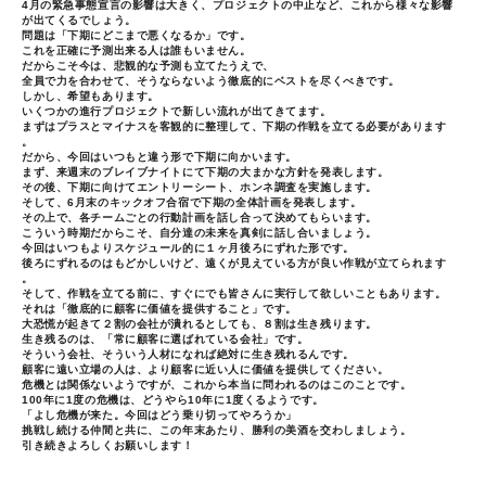
4月の緊急事態宣言の影響は大きく、プロジェクトの中止など、これから様々な影響
が出てくるでしょう。
問題は「下期にどこまで悪くなるか」です。
これを正確に予測出来る人は誰もいません。
だからこそ今は、悲観的な予測も立てたうえで、
全員で力を合わせて、そうならないよう徹底的にベストを尽くべきです。
しかし、希望もあります。
いくつかの進行プロジェクトで新しい流れが出てきてます。
まずはプラスとマイナスを客観的に整理して、下期の作戦を立てる必要があります
。
だから、今回はいつもと違う形で下期に向かいます。
まず、来週末のブレイブナイトにて下期の大まかな方針を発表します。
その後、下期に向けてエントリーシート、ホンネ調査を実施します。
そして、6月末のキックオフ合宿で下期の全体計画を発表します。
その上で、各チームごとの行動計画を話し合って決めてもらいます。
こういう時期だからこそ、自分達の未来を真剣に話し合いましょう。
今回はいつもよりスケジュール的に１ヶ月後ろにずれた形です。
後ろにずれるのはもどかしいけど、遠くが見えている方が良い作戦が立てられます
。
そして、作戦を立てる前に、すぐにでも皆さんに実行して欲しいこともあります。
それは「徹底的に顧客に価値を提供すること」です。
大恐慌が起きて２割の会社が潰れるとしても、８割は生き残ります。
生き残るのは、「常に顧客に選ばれている会社」です。
そういう会社、そういう人材になれば絶対に生き残れるんです。
顧客に遠い立場の人は、より顧客に近い人に価値を提供してください。
危機とは関係ないようですが、これから本当に問われるのはこのことです。
100年に1度の危機は、どうやら10年に1度くるようです。
「よし危機が来た。今回はどう乗り切ってやろうか」
挑戦し続ける仲間と共に、この年末あたり、勝利の美酒を交わしましょう。
引き続きよろしくお願いします！