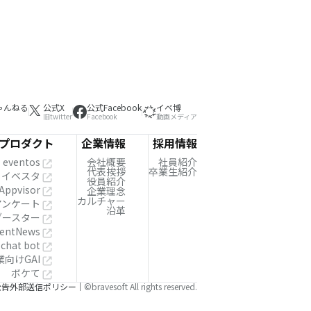
ゃんねる
公式X
公式Facebook
イベ博
旧twitter
Facebook
動画メディア
プロダクト
企業情報
採用情報
eventos
会社概要
社員紹介
代表挨拶
卒業生紹介
イベスタ
役員紹介
Appvisor
企業理念
カルチャー
!アンケート
沿革
ブースター
entNews
 chat bot
業向けGAI
ボケて
公告
外部送信ポリシー
©bravesoft All rights reserved.