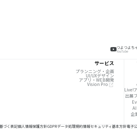
つよつよち
YouTube
サービス
プランニング・企画
UI/UXデザイン
アプリ・WEB開発
Vision Pro
Live
出展
Ev
AI
企
基づく表記
個人情報保護方針
GDPRデータ処理規約
情報セキュリティ基本方針
電子